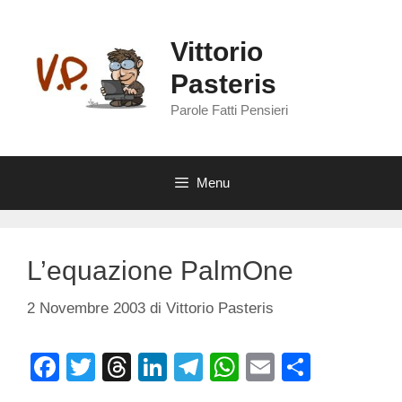
Vai
al
Vittorio
contenuto
Pasteris
Parole Fatti Pensieri
Menu
L’equazione PalmOne
2 Novembre 2003
di
Vittorio Pasteris
F
T
T
Li
T
W
E
C
a
wi
hr
n
el
h
m
o