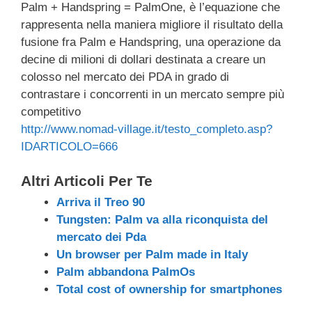
Palm + Handspring = PalmOne, è l’equazione che
c
tt
e
k
e
at
ail
n
rappresenta nella maniera migliore il risultato della
e
er
a
e
gr
s
di
fusione fra Palm e Handspring, una operazione da
b
d
dI
a
A
vi
decine di milioni di dollari destinata a creare un
colosso nel mercato dei PDA in grado di
o
s
n
m
p
di
contrastare i concorrenti in un mercato sempre più
o
p
competitivo
k
http://www.nomad-village.it/testo_completo.asp?
IDARTICOLO=666
Altri Articoli Per Te
Arriva il Treo 90
Tungsten: Palm va alla riconquista del
mercato dei Pda
Un browser per Palm made in Italy
Palm abbandona PalmOs
Total cost of ownership for smartphones