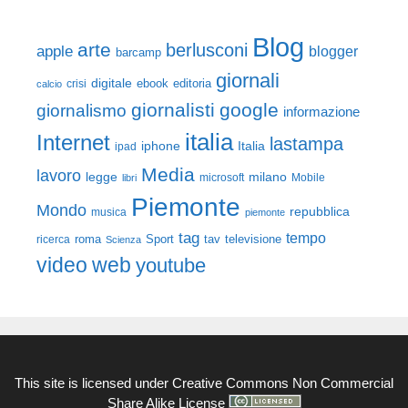
Blog
arte
berlusconi
apple
blogger
barcamp
giornali
digitale
ebook
crisi
editoria
calcio
giornalisti
google
giornalismo
informazione
italia
Internet
lastampa
iphone
Italia
ipad
Media
lavoro
legge
milano
Mobile
libri
microsoft
Piemonte
Mondo
repubblica
musica
piemonte
tag
tempo
roma
Sport
tav
televisione
ricerca
Scienza
video
web
youtube
This site is licensed under
Creative Commons Non Commercial
Share Alike License