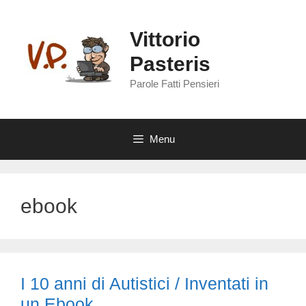
Vai
al
Vittorio
contenuto
Pasteris
Parole Fatti Pensieri
Menu
ebook
I 10 anni di Autistici / Inventati in
un Ebook