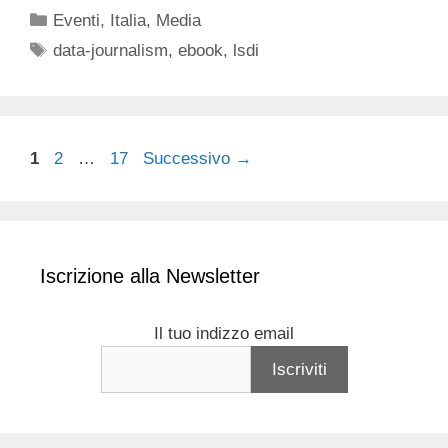
Categorie
Eventi
,
Italia
,
Media
Tag
data-journalism
,
ebook
,
lsdi
Pagina
Pagina
Pagina
1
2
…
17
Successivo
→
Iscrizione alla Newsletter
Il tuo indizzo email