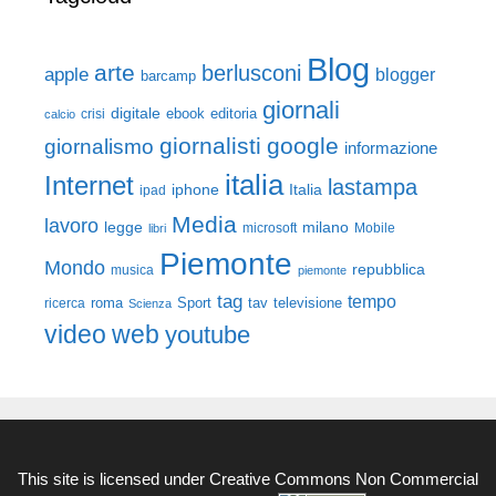
Blog
arte
berlusconi
apple
blogger
barcamp
giornali
digitale
ebook
crisi
editoria
calcio
giornalisti
google
giornalismo
informazione
italia
Internet
lastampa
iphone
Italia
ipad
Media
lavoro
legge
milano
Mobile
libri
microsoft
Piemonte
Mondo
repubblica
musica
piemonte
tag
tempo
roma
Sport
tav
televisione
ricerca
Scienza
video
web
youtube
This site is licensed under
Creative Commons Non Commercial