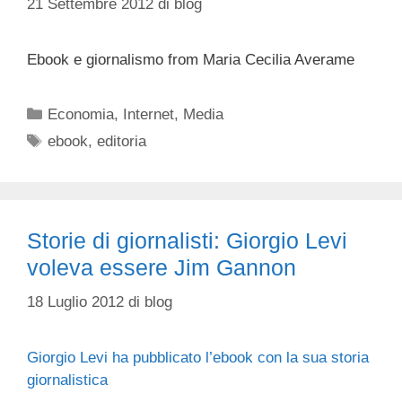
21 Settembre 2012
di
blog
Ebook e giornalismo from Maria Cecilia Averame
Categorie
Economia
,
Internet
,
Media
Tag
ebook
,
editoria
Storie di giornalisti: Giorgio Levi
voleva essere Jim Gannon
18 Luglio 2012
di
blog
Giorgio Levi ha pubblicato l’ebook con la sua storia
giornalistica