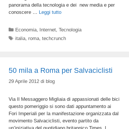
panorama della tecnologia e dei new media e per
conoscere …
Leggi tutto
Categorie
Economia
,
Internet
,
Tecnologia
Tag
italia
,
roma
,
techcrunch
50 mila a Roma per Salvaciclisti
29 Aprile 2012
di
blog
Via Il Messaggero Migliaia di appassionati delle bici
questo pomeriggio si sono dati appuntamento ai
Fori Imperiali per la manifestazione organizzata dal
movimento Salvaciclisti, evento partito da
un’iniziativa del quotidiano britannico Times. I