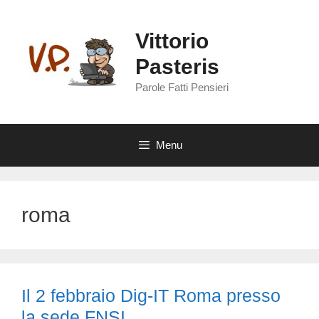
Vai
al
Vittorio
contenuto
Pasteris
Parole Fatti Pensieri
Menu
roma
Il 2 febbraio Dig-IT Roma presso
la sede FNSI