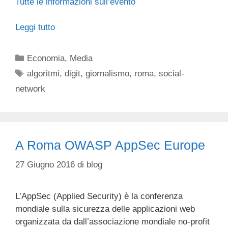
Tutte le informazioni sull’evento
Leggi tutto
Categorie
Economia
,
Media
Tag
algoritmi
,
digit
,
giornalismo
,
roma
,
social-
network
A Roma OWASP AppSec Europe
27 Giugno 2016
di
blog
L’AppSec (Applied Security) è la conferenza
mondiale sulla sicurezza delle applicazioni web
organizzata da dall’associazione mondiale no-profit