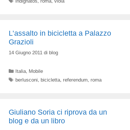
Tag
indignatos
,
roma
,
viola
L’assalto in bicicletta a Palazzo
Grazioli
14 Giugno 2011
di
blog
Categorie
Italia
,
Mobile
Tag
berlusconi
,
bicicletta
,
referendum
,
roma
Giuliano Soria ci riprova da un
blog e da un libro