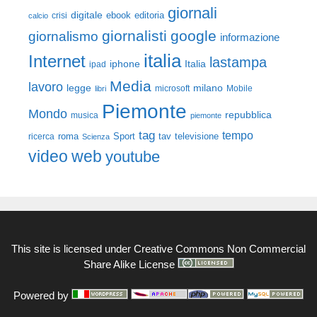
giornali
digitale
ebook
crisi
editoria
calcio
giornalisti
google
giornalismo
informazione
italia
Internet
lastampa
iphone
Italia
ipad
Media
lavoro
legge
milano
Mobile
libri
microsoft
Piemonte
Mondo
repubblica
musica
piemonte
tag
tempo
roma
Sport
tav
televisione
ricerca
Scienza
video
web
youtube
This site is licensed under
Creative Commons Non Commercial
Share Alike License
Powered by