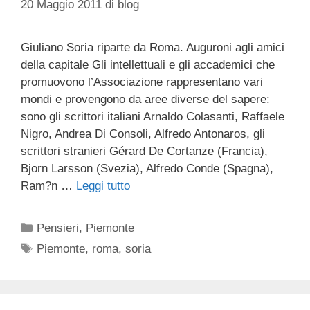
20 Maggio 2011
di
blog
Giuliano Soria riparte da Roma. Auguroni agli amici
della capitale Gli intellettuali e gli accademici che
promuovono l’Associazione rappresentano vari
mondi e provengono da aree diverse del sapere:
sono gli scrittori italiani Arnaldo Colasanti, Raffaele
Nigro, Andrea Di Consoli, Alfredo Antonaros, gli
scrittori stranieri Gérard De Cortanze (Francia),
Bjorn Larsson (Svezia), Alfredo Conde (Spagna),
Ram?n …
Leggi tutto
Categorie
Pensieri
,
Piemonte
Tag
Piemonte
,
roma
,
soria