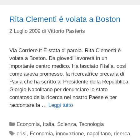
Rita Clementi è volata a Boston
2 Luglio 2009
di
Vittorio Pasteris
Via Corriere.it È stata di parola. Rita Clementi è
volata a Boston. Da giovedì lavorerà in un
importan­te centro medico. Ha lasciato l’Italia, così
come aveva promesso, la ricercatrice precaria di
Pavia che ha scritto al Presidente della Repubblica
Giorgio Napolitano per denunciare lo stato
comatoso della ricerca nel nostro Paese e per
raccontare la …
Leggi tutto
Categorie
Economia
,
Italia
,
Scienza
,
Tecnologia
Tag
crisi
,
Economia
,
innovazione
,
napolitano
,
ricerca