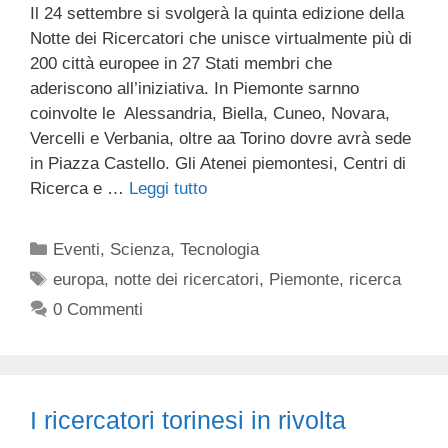
Il 24 settembre si svolgerà la quinta edizione della
Notte dei Ricercatori che unisce virtualmente più di
200 città europee in 27 Stati membri che
aderiscono all’iniziativa. In Piemonte sarnno
coinvolte le Alessandria, Biella, Cuneo, Novara,
Vercelli e Verbania, oltre aa Torino dovre avrà sede
in Piazza Castello. Gli Atenei piemontesi, Centri di
Ricerca e …
Leggi tutto
Categorie
Eventi
,
Scienza
,
Tecnologia
Tag
europa
,
notte dei ricercatori
,
Piemonte
,
ricerca
0 Commenti
I ricercatori torinesi in rivolta