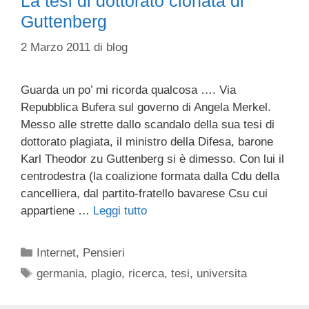
La tesi di dottorato clonata di
Guttenberg
2 Marzo 2011
di
blog
Guarda un po’ mi ricorda qualcosa …. Via
Repubblica Bufera sul governo di Angela Merkel.
Messo alle strette dallo scandalo della sua tesi di
dottorato plagiata, il ministro della Difesa, barone
Karl Theodor zu Guttenberg si è dimesso. Con lui il
centrodestra (la coalizione formata dalla Cdu della
cancelliera, dal partito-fratello bavarese Csu cui
appartiene …
Leggi tutto
Categorie
Internet
,
Pensieri
Tag
germania
,
plagio
,
ricerca
,
tesi
,
universita