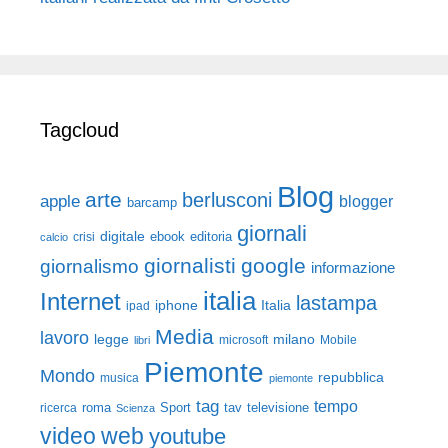
Tagcloud
Blog
arte
berlusconi
apple
blogger
barcamp
giornali
digitale
ebook
crisi
editoria
calcio
giornalisti
google
giornalismo
informazione
italia
Internet
lastampa
iphone
Italia
ipad
Media
lavoro
legge
milano
Mobile
libri
microsoft
Piemonte
Mondo
repubblica
musica
piemonte
tag
tempo
roma
Sport
tav
televisione
ricerca
Scienza
video
web
youtube