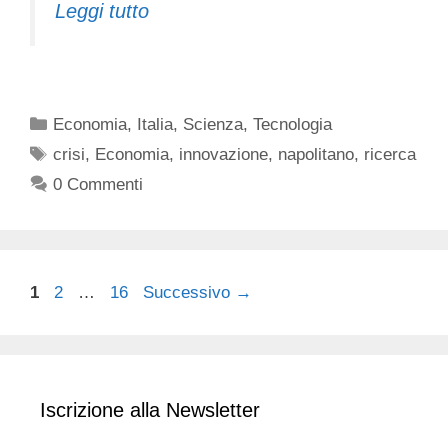
Leggi tutto
Categorie
Economia
,
Italia
,
Scienza
,
Tecnologia
Tag
crisi
,
Economia
,
innovazione
,
napolitano
,
ricerca
0 Commenti
Pagina
Pagina
Pagina
1
2
…
16
Successivo
→
Iscrizione alla Newsletter