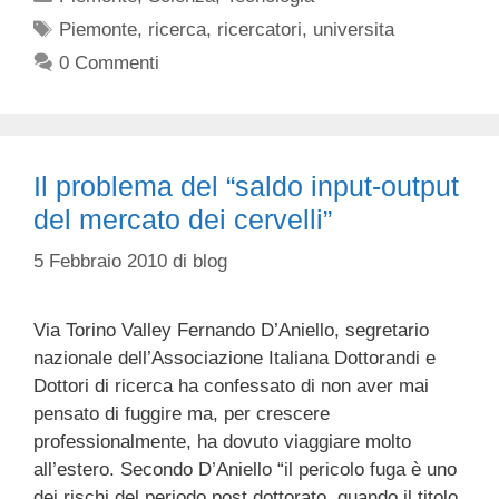
Tag
Piemonte
,
ricerca
,
ricercatori
,
universita
0 Commenti
Il problema del “saldo input-output
del mercato dei cervelli”
5 Febbraio 2010
di
blog
Via Torino Valley Fernando D’Aniello, segretario
nazionale dell’Associazione Italiana Dottorandi e
Dottori di ricerca ha confessato di non aver mai
pensato di fuggire ma, per crescere
professionalmente, ha dovuto viaggiare molto
all’estero. Secondo D’Aniello “il pericolo fuga è uno
dei rischi del periodo post dottorato, quando il titolo