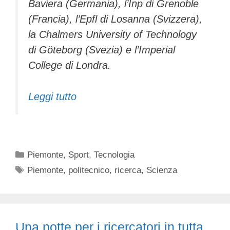
Baviera (Germania), l’Inp di Grenoble
(Francia), l’Epfl di Losanna (Svizzera),
la Chalmers University of Technology
di Göteborg (Svezia) e l’Imperial
College di Londra.
Leggi tutto
Categorie
Piemonte
,
Sport
,
Tecnologia
Tag
Piemonte
,
politecnico
,
ricerca
,
Scienza
Una notte per i ricercatori in tutta