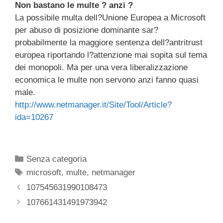
Non bastano le multe ? anzi ?
c
tt
e
k
e
at
ail
n
La possibile multa dell?Unione Europea a Microsoft
e
er
a
e
gr
s
di
per abuso di posizione dominante sar?
b
d
dI
a
A
vi
probabilmente la maggiore sentenza dell?antritrust
europea riportando l?attenzione mai sopita sul tema
o
s
n
m
p
di
dei monopoli. Ma per una vera liberalizzazione
o
p
economica le multe non servono anzi fanno quasi
k
male.
http://www.netmanager.it/Site/Tool/Article?
ida=10267
Categorie
Senza categoria
Tag
microsoft
,
multe
,
netmanager
107545631990108473
107661431491973942