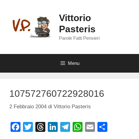
Vai
al
Vittorio
contenuto
Pasteris
Parole Fatti Pensieri
Menu
107572760722928016
2 Febbraio 2004
di
Vittorio Pasteris
F
T
T
Li
T
W
E
C
a
wi
hr
n
el
h
m
o