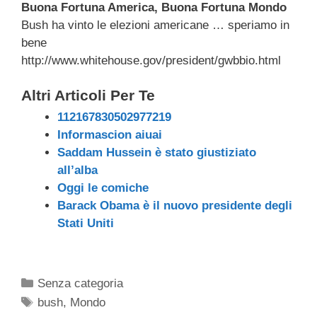
Buona Fortuna America, Buona Fortuna Mondo
c
tt
e
k
e
at
ail
n
Bush ha vinto le elezioni americane … speriamo in
e
er
a
e
gr
s
di
bene
b
d
dI
a
A
vi
http://www.whitehouse.gov/president/gwbbio.html
o
s
n
m
p
di
Altri Articoli Per Te
o
p
112167830502977219
k
Informascion aiuai
Saddam Hussein è stato giustiziato
all’alba
Oggi le comiche
Barack Obama è il nuovo presidente degli
Stati Uniti
Categorie
Senza categoria
Tag
bush
,
Mondo