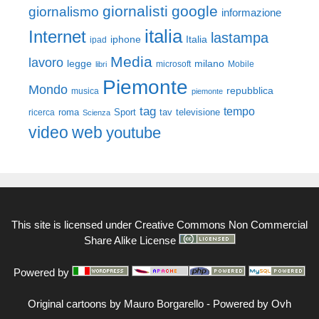
giornalisti
google
giornalismo
informazione
italia
Internet
lastampa
iphone
Italia
ipad
Media
lavoro
legge
milano
Mobile
libri
microsoft
Piemonte
Mondo
repubblica
musica
piemonte
tag
tempo
roma
Sport
tav
televisione
ricerca
Scienza
video
web
youtube
This site is licensed under
Creative Commons Non Commercial
Share Alike License
Powered by
Original cartoons by
Mauro Borgarello
-
Powered by Ovh