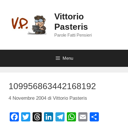
Vai
al
Vittorio
contenuto
Pasteris
Parole Fatti Pensieri
Menu
109956863442168192
4 Novembre 2004
di
Vittorio Pasteris
F
T
T
Li
T
W
E
C
a
wi
hr
n
el
h
m
o