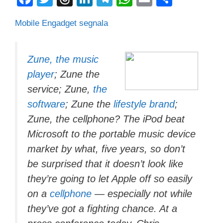
a
wi
hr
n
el
h
m
o
Mobile Engadget segnala
c
tt
e
k
e
at
ail
n
e
er
a
e
gr
s
di
b
d
dI
a
A
vi
Zune, the music
player
; Zune the
o
s
n
m
p
di
service; Zune,
the
o
p
software
; Zune the
lifestyle brand
;
k
Zune, the cellphone? The iPod beat
Microsoft to the portable music device
market by what, five years, so don’t
be surprised that it doesn’t look like
they’re going to let Apple off so easily
on a
cellphone
— especially not while
they’ve got a fighting chance. At a