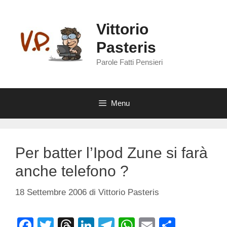
Vai
al
Vittorio
contenuto
Pasteris
Parole Fatti Pensieri
Menu
Per batter l’Ipod Zune si farà
anche telefono ?
18 Settembre 2006
di
Vittorio Pasteris
F
T
T
Li
T
W
E
C