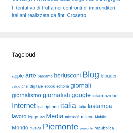
Il tentativo di truffa nei confronti di imprenditori
italiani realizzata da finti Crosetto
Tagcloud
Blog
arte
berlusconi
apple
blogger
barcamp
giornali
digitale
ebook
crisi
editoria
calcio
giornalisti
google
giornalismo
informazione
italia
Internet
lastampa
iphone
Italia
ipad
Media
lavoro
legge
milano
Mobile
libri
microsoft
Piemonte
Mondo
repubblica
musica
piemonte