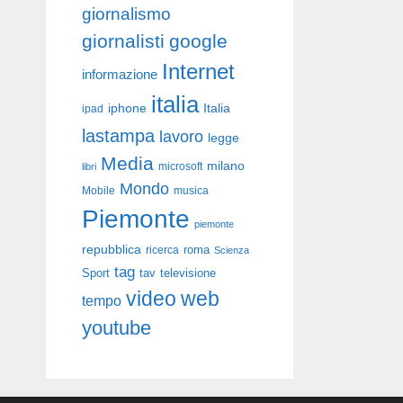
giornalismo
giornalisti
google
Internet
informazione
italia
iphone
Italia
ipad
lastampa
lavoro
legge
Media
milano
libri
microsoft
Mondo
Mobile
musica
Piemonte
piemonte
repubblica
roma
ricerca
Scienza
tag
Sport
tav
televisione
video
web
tempo
youtube