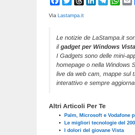
F
T
T
Li
T
W
a
wi
hr
n
el
h
Via
Lastampa.it
c
tt
e
k
e
at
e
er
a
e
gr
s
b
d
dI
a
A
Le notizie de LaStampa.it son
il
gadget per Windows Vist
o
s
n
m
p
I Gadgets sono delle mini-app
o
p
homepage o nella Windows Si
k
live da web cam, mappe sul tr
interattivo e sempre aggiorna
Altri Articoli Per Te
Palm, Microsoft e Vodafone p
Le migliori tecnologie del 20
I dolori del giovane Vista