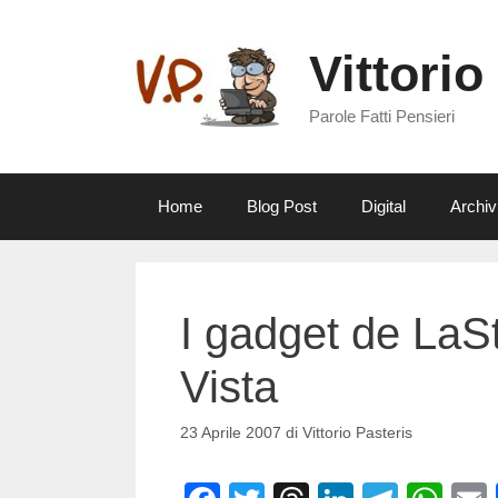
Vai
al
Vittorio
contenuto
Parole Fatti Pensieri
Home
Blog Post
Digital
Archiv
I gadget de LaS
Vista
23 Aprile 2007
di
Vittorio Pasteris