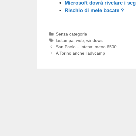
Microsoft dovrà rivelare i se
Rischio di mele bacate ?
Categorie
Senza categoria
Tag
lastampa
,
web
,
windows
San Paolo – Intesa: meno 6500
A Torino anche l’advcamp