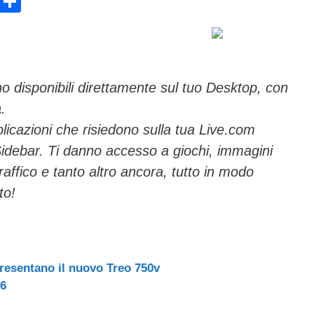
E
C
m
o
ail
n
di
vi
o disponibili direttamente sul tuo Desktop, con
a
.
di
licazioni che risiedono sulla tua Live.com
debar. Ti danno accesso a giochi, immagini
affico e tanto altro ancora, tutto in modo
to!
resentano il nuovo Treo 750v
06