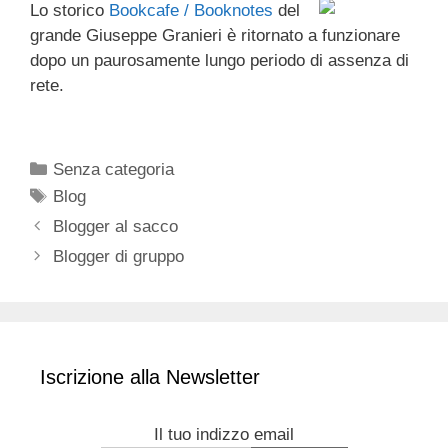
Lo storico
Bookcafe / Booknotes
del
c
tt
e
k
e
at
ail
n
grande Giuseppe Granieri è ritornato a funzionare
e
er
a
e
gr
s
di
dopo un paurosamente lungo periodo di assenza di
b
d
dI
a
A
vi
rete.
o
s
n
m
p
di
o
p
Categorie
Senza categoria
k
Tag
Blog
Blogger al sacco
Blogger di gruppo
Iscrizione alla Newsletter
Il tuo indizzo email