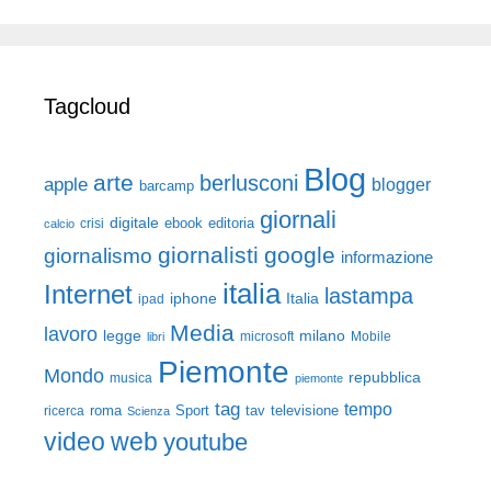
Tagcloud
Blog
arte
berlusconi
apple
blogger
barcamp
giornali
digitale
ebook
crisi
editoria
calcio
giornalisti
google
giornalismo
informazione
italia
Internet
lastampa
iphone
Italia
ipad
Media
lavoro
legge
milano
Mobile
libri
microsoft
Piemonte
Mondo
repubblica
musica
piemonte
tag
tempo
roma
Sport
tav
televisione
ricerca
Scienza
video
web
youtube