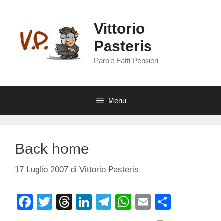
Vai
al
Vittorio
contenuto
Pasteris
Parole Fatti Pensieri
Menu
Back home
17 Luglio 2007
di
Vittorio Pasteris
F
T
T
Li
T
W
E
C
a
wi
hr
n
el
h
m
o