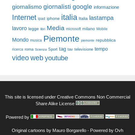
giornalisti
google
giornalismo
informazione
italia
Internet
lastampa
iphone
Italia
ipad
Media
lavoro
legge
milano
Mobile
libri
microsoft
Piemonte
Mondo
repubblica
musica
piemonte
tag
tempo
roma
Sport
tav
televisione
ricerca
Scienza
video
web
youtube
This site is licensed under
Creative Commons Non Commercial
Share Alike License
Powered by
Original cartoons by
Mauro Borgarello
-
Powered by Ovh