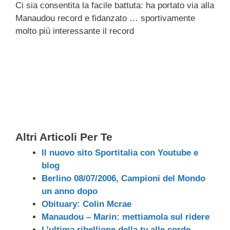
Ci sia consentita la facile battuta: ha portato via alla
c
tt
e
k
e
at
ail
n
Manaudou record e fidanzato … sportivamente
e
er
a
e
gr
s
di
molto più interessante il record
b
d
dI
a
A
vi
o
s
n
m
p
di
o
p
k
Altri Articoli Per Te
Il nuovo sito Sportitalia con Youtube e
blog
Berlino 08/07/2006, Campioni del Mondo
un anno dopo
Obituary: Colin Mcrae
Manaudou – Marin: mettiamola sul ridere
L’ultima ribellione della tv alle corde