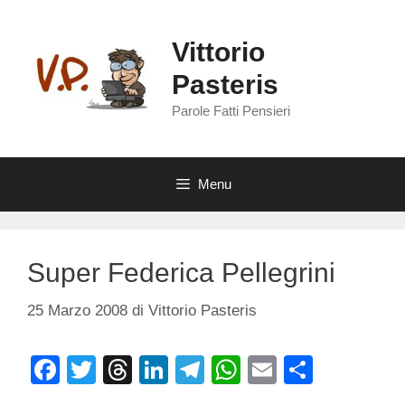
Vai
al
Vittorio
contenuto
Pasteris
Parole Fatti Pensieri
Menu
Super Federica Pellegrini
25 Marzo 2008
di
Vittorio Pasteris
F
T
T
Li
T
W
E
C
a
wi
hr
n
el
h
m
o