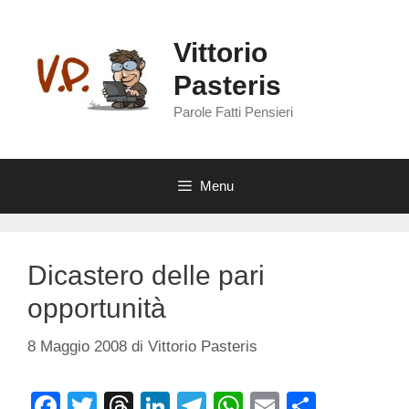
Vai
al
Vittorio
contenuto
Pasteris
Parole Fatti Pensieri
Menu
Dicastero delle pari
opportunità
8 Maggio 2008
di
Vittorio Pasteris
F
T
T
Li
T
W
E
C