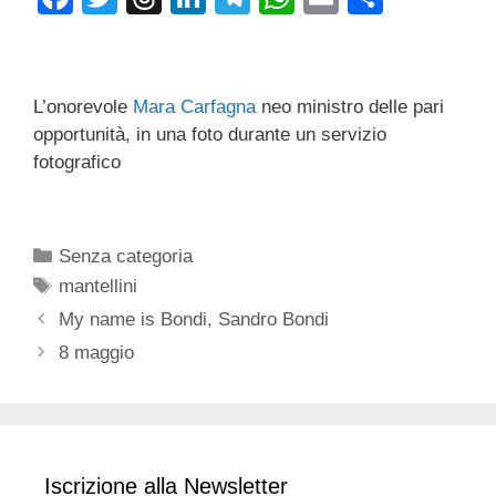
a
wi
hr
n
el
h
m
o
c
tt
e
k
e
at
ail
n
e
er
a
e
gr
s
di
L’onorevole
Mara Carfagna
neo ministro delle pari
b
d
dI
a
A
vi
opportunità, in una foto durante un servizio
fotografico
o
s
n
m
p
di
o
p
k
Categorie
Senza categoria
Tag
mantellini
My name is Bondi, Sandro Bondi
8 maggio
Iscrizione alla Newsletter