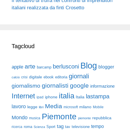
Il tentativo di truffa nei confronti di imprenditori
italiani realizzata da finti Crosetto
Tagcloud
Blog
arte
berlusconi
apple
blogger
barcamp
giornali
digitale
ebook
crisi
editoria
calcio
giornalisti
google
giornalismo
informazione
italia
Internet
lastampa
iphone
Italia
ipad
Media
lavoro
legge
milano
Mobile
libri
microsoft
Piemonte
Mondo
repubblica
musica
piemonte
tag
tempo
roma
Sport
tav
televisione
ricerca
Scienza