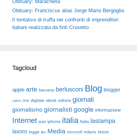
Obituary: Marachella
Obituary: Franciscus alias Jorge Mario Bergoglio
Il tentativo di truffa nei confronti di imprenditori
italiani realizzata da finti Crosetto
Tagcloud
Blog
arte
berlusconi
apple
blogger
barcamp
giornali
digitale
ebook
crisi
editoria
calcio
giornalisti
google
giornalismo
informazione
italia
Internet
lastampa
iphone
Italia
ipad
Media
lavoro
legge
milano
Mobile
libri
microsoft