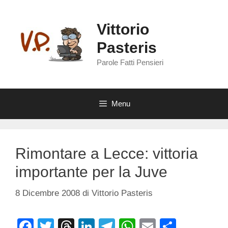
Vai
al
Vittorio
contenuto
Pasteris
Parole Fatti Pensieri
Menu
Rimontare a Lecce: vittoria
importante per la Juve
8 Dicembre 2008
di
Vittorio Pasteris
F
T
T
Li
T
W
E
C