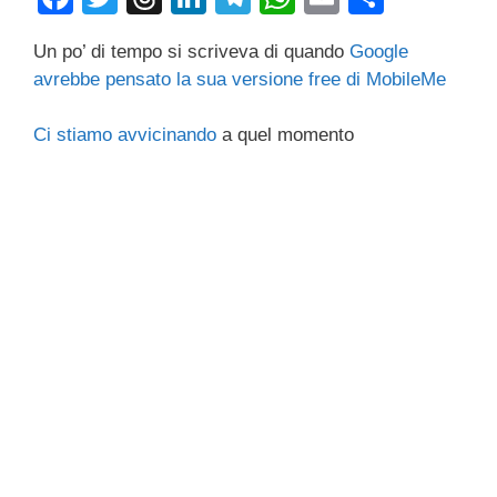
a
wi
hr
n
el
h
m
o
Un po’ di tempo si scriveva di quando
Google
c
tt
e
k
e
at
ail
n
avrebbe pensato la sua versione free di MobileMe
e
er
a
e
gr
s
di
b
d
dI
a
A
vi
Ci stiamo avvicinando
a quel momento
o
s
n
m
p
di
o
p
k