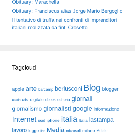
Obituary: Marachella
Obituary: Franciscus alias Jorge Mario Bergoglio
Il tentativo di truffa nei confronti di imprenditori
italiani realizzata da finti Crosetto
Tagcloud
Blog
arte
berlusconi
apple
blogger
barcamp
giornali
digitale
ebook
crisi
editoria
calcio
giornalisti
google
giornalismo
informazione
italia
Internet
lastampa
iphone
Italia
ipad
Media
lavoro
legge
milano
Mobile
libri
microsoft