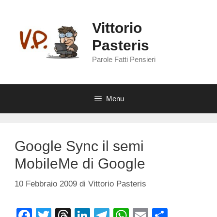
Vai
al
Vittorio
contenuto
Pasteris
Parole Fatti Pensieri
Menu
Google Sync il semi
MobileMe di Google
10 Febbraio 2009
di
Vittorio Pasteris
F
T
T
Li
T
W
E
C