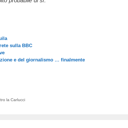
lto probabile di sì.
uila
 rete sulla BBC
eve
mazione e del giornalismo … finalmente
tro la Carlucci