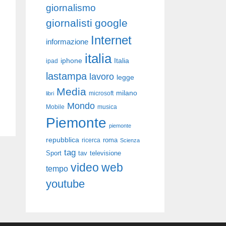
giornalismo
giornalisti
google
Internet
informazione
italia
iphone
Italia
ipad
lastampa
lavoro
legge
Media
milano
libri
microsoft
Mondo
Mobile
musica
Piemonte
piemonte
repubblica
roma
ricerca
Scienza
tag
Sport
tav
televisione
video
web
tempo
youtube