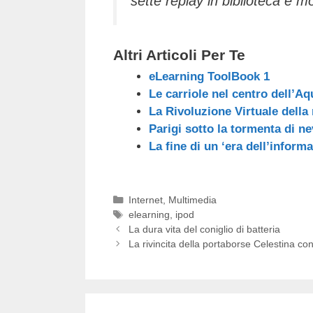
sette replay in biblioteca è mo
Altri Articoli Per Te
eLearning ToolBook 1
Le carriole nel centro dell’Aq
La Rivoluzione Virtuale della
Parigi sotto la tormenta di n
La fine di un ‘era dell’infor
Categorie
Internet
,
Multimedia
Tag
elearning
,
ipod
La dura vita del coniglio di batteria
La rivincita della portaborse Celestina con