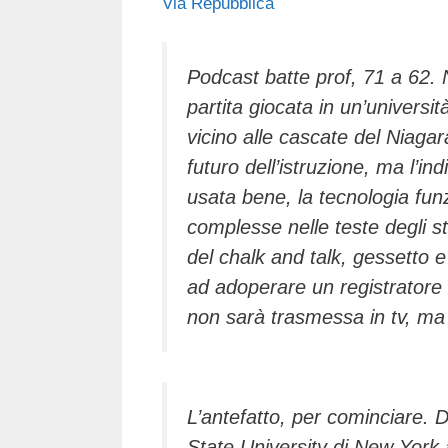
Via Repubblica
c
tt
e
k
e
at
e
er
a
e
gr
s
b
d
dI
a
A
Podcast batte prof, 71 a 62.
partita giocata in un’universi
o
s
n
m
p
vicino alle cascate del Niagar
o
p
futuro dell’istruzione, ma l’i
k
usata bene, la tecnologia fun
complesse nelle teste degli st
del chalk and talk, gessetto 
ad adoperare un registratore d
non sarà trasmessa in tv, ma 
L’antefatto, per cominciare. 
State University di New York 