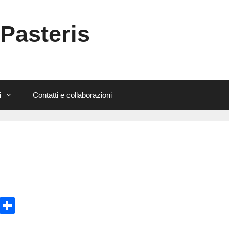
 Pasteris
i
Contatti e collaborazioni
E
C
m
o