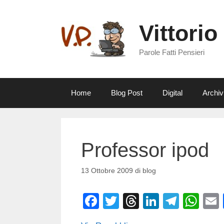
Vai
al
Vittorio
contenuto
Parole Fatti Pensieri
Home
Blog Post
Digital
Archiv
Professor ipod
13 Ottobre 2009
di
blog
F
T
T
Li
T
W
a
wi
hr
n
el
h