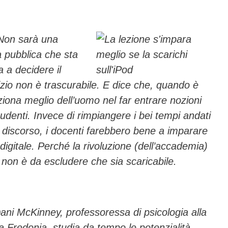
ail
n
di
vi
 Non sarà una
tà pubblica che sta
di
a a decidere il
ndizio non è trascurabile. E dice che, quando è
ziona meglio dell’uomo nel far entrare nozioni
udenti. Invece di rimpiangere i bei tempi andati
e discorso, i docenti farebbero bene a imparare
igitale. Perché la rivoluzione (dell’accademia)
non è da escludere che sia scaricabile.
Dani McKinney, professoressa di psicologia alla
a Fredonia, studia da tempo le potenzialità