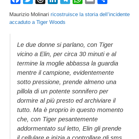
a
wi
hr
n
el
h
m
o
Maurizio Molinari
ricostruisce la storia dell’incidente
c
tt
e
k
e
at
ail
n
accaduto a Tiger Woods
e
er
a
e
gr
s
di
b
d
dI
a
A
vi
Le due donne si parlano, con Tiger
o
s
n
m
p
di
vicino a Elin, per circa 30 minuti e al
o
p
termine la moglie abbassa la guardia
k
mentre il campione, evidentemente
sotto pressione, prende almeno una
pillola di un potente sonnifero per
dormire al più presto ed archiviare il
tutto. Ma è proprio in questo momento
che, con Tiger pesantemente
addormentato sul letto, Elin gli prende
il cellulare e inizia a controllare gli sms