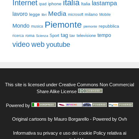
italia
Internet
lastampa
iphone
Italia
ipad
Media
lavoro
legge
milano
Mobile
libri
microsoft
Piemonte
Mondo
repubblica
musica
piemonte
tag
tempo
roma
Sport
tav
televisione
ricerca
Scienza
video
web
youtube
This site is licensed under
Creative Commons Non Commercial
Share Alike License
Powered by
Original cartoons by
Mauro Borgarello
-
Powered by Ovh
Informativa su privacy e uso dei cookie
Policy relativa ai