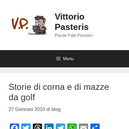
Vai
al
Vittorio
contenuto
Pasteris
Parole Fatti Pensieri
Menu
Storie di corna e di mazze
da golf
27 Gennaio 2010
di
blog
F
T
T
Li
T
W
E
C