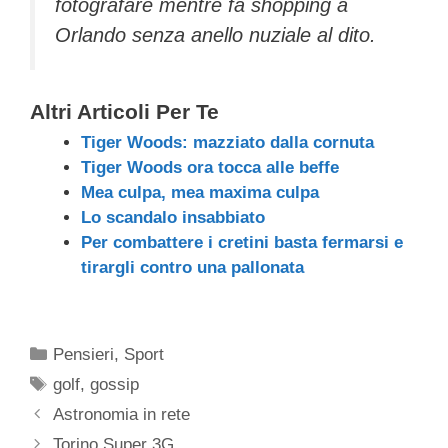
fotografare mentre fa shopping a
Orlando senza anello nuziale al dito.
Altri Articoli Per Te
Tiger Woods: mazziato dalla cornuta
Tiger Woods ora tocca alle beffe
Mea culpa, mea maxima culpa
Lo scandalo insabbiato
Per combattere i cretini basta fermarsi e
tirargli contro una pallonata
Categorie
Pensieri
,
Sport
Tag
golf
,
gossip
Astronomia in rete
Torino Super 3G