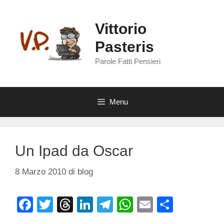
Vai
al
Vittorio
contenuto
Pasteris
Parole Fatti Pensieri
Menu
Un Ipad da Oscar
8 Marzo 2010
di
blog
F
T
T
Li
T
W
E
C
a
wi
hr
n
el
h
m
o