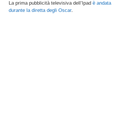
La prima pubblicità televisiva dell’Ipad
è andata
c
tt
e
k
e
at
ail
n
durante la diretta degli Oscar
.
e
er
a
e
gr
s
di
b
d
dI
a
A
vi
o
s
n
m
p
di
o
p
k