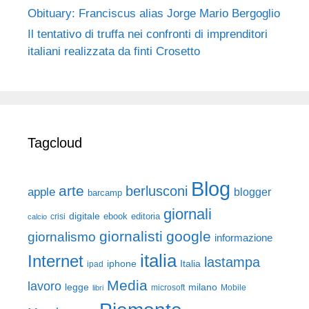
Obituary: Franciscus alias Jorge Mario Bergoglio
Il tentativo di truffa nei confronti di imprenditori
italiani realizzata da finti Crosetto
Tagcloud
Blog
arte
berlusconi
apple
blogger
barcamp
giornali
digitale
ebook
crisi
editoria
calcio
giornalisti
google
giornalismo
informazione
italia
Internet
lastampa
iphone
Italia
ipad
Media
lavoro
legge
milano
Mobile
libri
microsoft