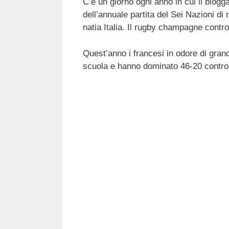
C’è un giorno ogni anno in cui il blogga
c
tt
e
k
e
at
dell’annuale partita del Sei Nazioni di 
e
er
a
e
gr
s
natia Italia. Il rugby champagne contro 
b
d
dI
a
A
Quest’anno i francesi in odore di gran
o
s
n
m
p
scuola e hanno dominato 46-20 contro 
o
p
k