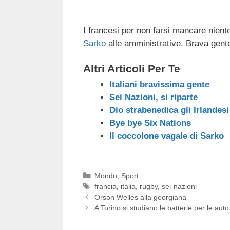
I francesi per non farsi mancare nien
Sarko
alle amministrative. Brava gent
Altri Articoli Per Te
Italiani bravissima gente
Sei Nazioni, si riparte
Dio strabenedica gli Irlandesi
Bye bye Six Nations
Il coccolone vagale di Sarko
Categorie
Mondo
,
Sport
Tag
francia
,
italia
,
rugby
,
sei-nazioni
Orson Welles alla georgiana
A Torino si studiano le batterie per le auto