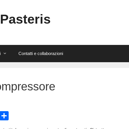
 Pasteris
i
Contatti e collaborazioni
compressore
E
C
m
o