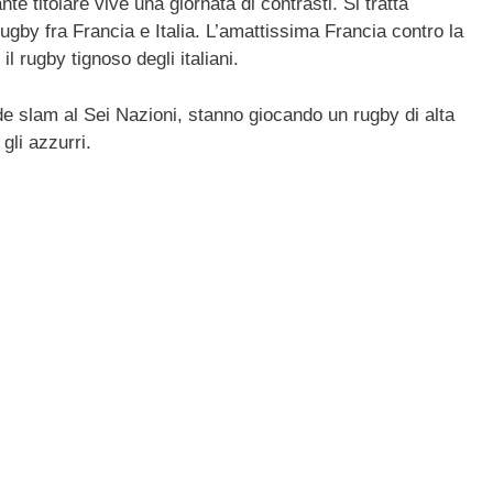
nte titolare vive una giornata di contrasti. Si tratta
ail
n
rugby fra Francia e Italia. L’amattissima Francia contro la
di
il rugby tignoso degli italiani.
vi
de slam al Sei Nazioni, stanno giocando un rugby di alta
di
gli azzurri.