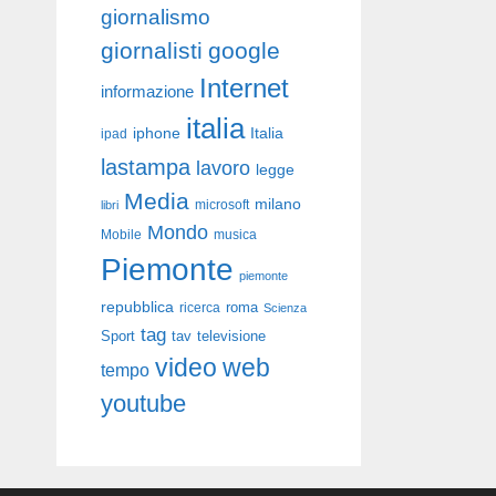
giornalismo
giornalisti
google
Internet
informazione
italia
iphone
Italia
ipad
lastampa
lavoro
legge
Media
milano
libri
microsoft
Mondo
Mobile
musica
Piemonte
piemonte
repubblica
roma
ricerca
Scienza
tag
Sport
tav
televisione
video
web
tempo
youtube