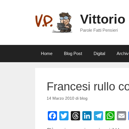
Vai
al
Vittorio
contenuto
Parole Fatti Pensieri
Home
Blog Post
Digital
Archiv
Francesi rullo 
14 Marzo 2010
di
blog
F
T
T
Li
T
W
a
wi
hr
n
el
h