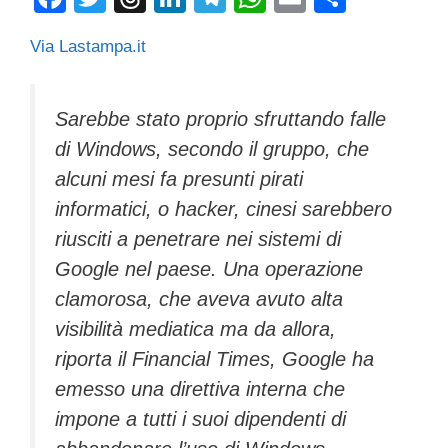
a
wi
hr
n
el
h
m
o
Via Lastampa.it
c
tt
e
k
e
at
ail
n
e
er
a
e
gr
s
di
b
d
dI
a
A
vi
Sarebbe stato proprio sfruttando falle
di Windows, secondo il gruppo, che
o
s
n
m
p
di
alcuni mesi fa presunti pirati
o
p
informatici, o hacker, cinesi sarebbero
k
riusciti a penetrare nei sistemi di
Google nel paese. Una operazione
clamorosa, che aveva avuto alta
visibilità mediatica ma da allora,
riporta il
Financial Times
, Google ha
emesso una direttiva interna che
impone a tutti i suoi dipendenti di