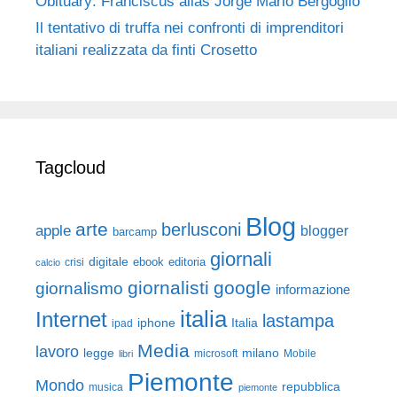
Obituary: Franciscus alias Jorge Mario Bergoglio
Il tentativo di truffa nei confronti di imprenditori
italiani realizzata da finti Crosetto
Tagcloud
Blog
arte
berlusconi
apple
blogger
barcamp
giornali
digitale
ebook
crisi
editoria
calcio
giornalisti
google
giornalismo
informazione
italia
Internet
lastampa
iphone
Italia
ipad
Media
lavoro
legge
milano
Mobile
libri
microsoft
Piemonte
Mondo
repubblica
musica
piemonte