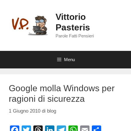
Vai
al
Vittorio
contenuto
Pasteris
Parole Fatti Pensieri
Menu
Google molla Windows per
ragioni di sicurezza
1 Giugno 2010
di
blog
F
T
T
Li
T
W
E
C