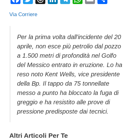
a
wi
hr
n
el
h
m
o
Via Corriere
c
tt
e
k
e
at
ail
n
e
er
a
e
gr
s
di
b
d
dI
a
A
vi
Per la prima volta dall’incidente del 20
aprile, non esce più petrolio dal pozzo
o
s
n
m
p
di
a 1.500 metri di profondità nel Golfo
o
p
del Messico entrato in eruzione. Lo ha
k
reso noto Kent Wells, vice presidente
della Bp. Il tappo da 75 tonnellate
messo a punto ha bloccato la fuga di
greggio e ha resistito alle prove di
pressione predisposte dai tecnici.
Altri Articoli Per Te