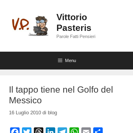
Vai
al
Vittorio
contenuto
Pasteris
Parole Fatti Pensieri
Menu
Il tappo tiene nel Golfo del
Messico
16 Luglio 2010
di
blog
F
T
T
Li
T
W
E
C