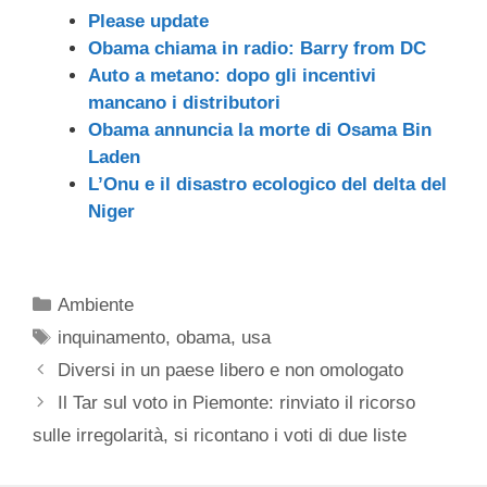
Please update
Obama chiama in radio: Barry from DC
Auto a metano: dopo gli incentivi
mancano i distributori
Obama annuncia la morte di Osama Bin
Laden
L’Onu e il disastro ecologico del delta del
Niger
Categorie
Ambiente
Tag
inquinamento
,
obama
,
usa
Diversi in un paese libero e non omologato
Il Tar sul voto in Piemonte: rinviato il ricorso
sulle irregolarità, si ricontano i voti di due liste