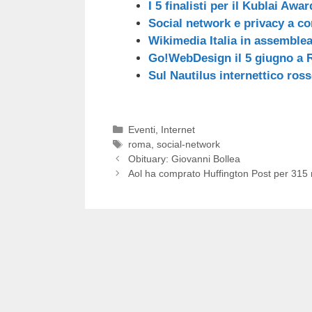
I 5 finalisti per il Kublai Awa
Social network e privacy a c
Wikimedia Italia in assemble
Go!WebDesign il 5 giugno a
Sul Nautilus internettico ro
Categorie
Eventi
,
Internet
Tag
roma
,
social-network
Obituary: Giovanni Bollea
Aol ha comprato Huffington Post per 315 mil