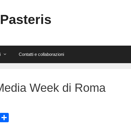
 Pasteris
i
Contatti e collaborazioni
 Media Week di Roma
E
C
m
o