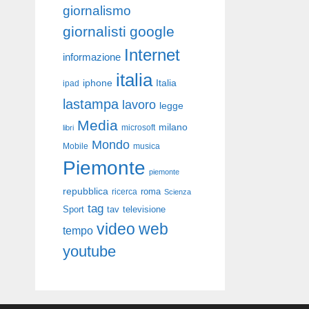
giornalismo
giornalisti
google
Internet
informazione
italia
iphone
Italia
ipad
lastampa
lavoro
legge
Media
milano
libri
microsoft
Mondo
Mobile
musica
Piemonte
piemonte
repubblica
roma
ricerca
Scienza
tag
Sport
tav
televisione
video
web
tempo
youtube