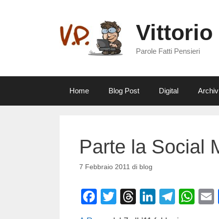
Vai
al
Vittorio
contenuto
Parole Fatti Pensieri
Home
Blog Post
Digital
Archiv
Parte la Social
7 Febbraio 2011
di
blog
F
T
T
Li
T
W
a
wi
hr
n
el
h