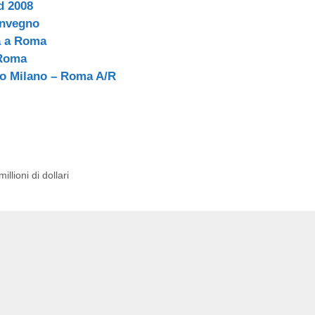
rd 2008
onvegno
a a Roma
 Roma
sso Milano – Roma A/R
lioni di dollari