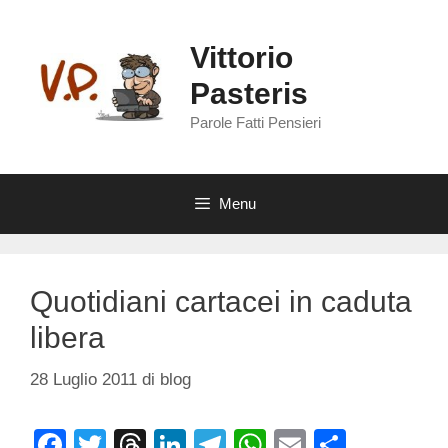
Vai
al
Vittorio
contenuto
Pasteris
Parole Fatti Pensieri
Menu
Quotidiani cartacei in caduta
libera
28 Luglio 2011
di
blog
F
T
T
Li
T
W
E
C