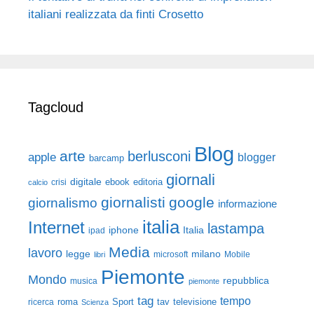
italiani realizzata da finti Crosetto
Tagcloud
Blog
arte
berlusconi
apple
blogger
barcamp
giornali
digitale
ebook
crisi
editoria
calcio
giornalisti
google
giornalismo
informazione
italia
Internet
lastampa
iphone
Italia
ipad
Media
lavoro
legge
milano
Mobile
libri
microsoft
Piemonte
Mondo
repubblica
musica
piemonte
tag
tempo
roma
Sport
tav
televisione
ricerca
Scienza