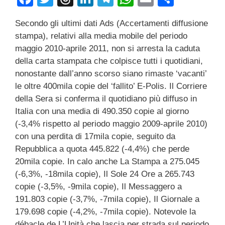
a
wi
hr
n
el
h
m
o
Secondo gli ultimi dati Ads (Accertamenti diffusione
c
tt
e
k
e
at
ail
n
stampa), relativi alla media mobile del periodo
e
er
a
e
gr
s
di
maggio 2010-aprile 2011, non si arresta la caduta
b
d
dI
a
A
vi
della carta stampata che colpisce tutti i quotidiani,
nonostante dall’anno scorso siano rimaste ‘vacanti’
o
s
n
m
p
di
le oltre 400mila copie del ‘fallito’ E-Polis. Il Corriere
o
p
della Sera si conferma il quotidiano più diffuso in
k
Italia con una media di 490.350 copie al giorno
(-3,4% rispetto al periodo maggio 2009-aprile 2010)
con una perdita di 17mila copie, seguito da
Repubblica a quota 445.822 (-4,4%) che perde
20mila copie. In calo anche La Stampa a 275.045
(-6,3%, -18mila copie), Il Sole 24 Ore a 265.743
copie (-3,5%, -9mila copie), Il Messaggero a
191.803 copie (-3,7%, -7mila copie), Il Giornale a
179.698 copie (-4,2%, -7mila copie). Notevole la
débacle de L’Unità che lascia per strada sul periodo