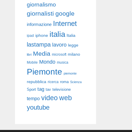
giornalismo
giornalisti
google
Internet
informazione
italia
iphone
Italia
ipad
lastampa
lavoro
legge
Media
milano
libri
microsoft
Mondo
Mobile
musica
Piemonte
piemonte
repubblica
roma
ricerca
Scienza
tag
Sport
tav
televisione
video
web
tempo
youtube