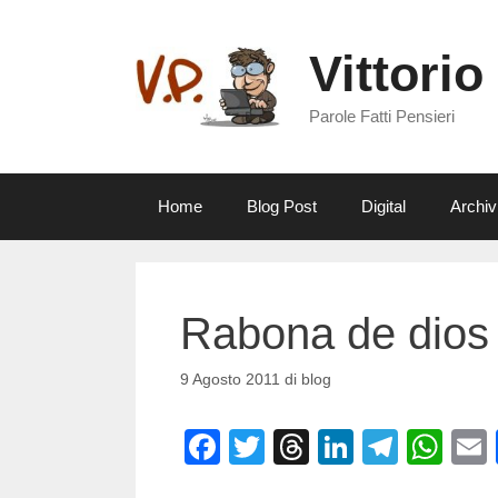
Vai
al
Vittorio
contenuto
Parole Fatti Pensieri
Home
Blog Post
Digital
Archiv
Rabona de dios
9 Agosto 2011
di
blog
F
T
T
Li
T
W
a
wi
hr
n
el
h