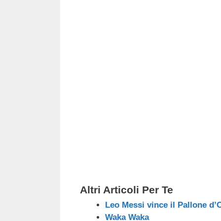
c
tt
e
k
e
at
e
er
a
e
gr
s
b
d
dI
a
A
o
s
n
m
p
o
p
k
Altri Articoli Per Te
Leo Messi vince il Pallone d’
Waka Waka