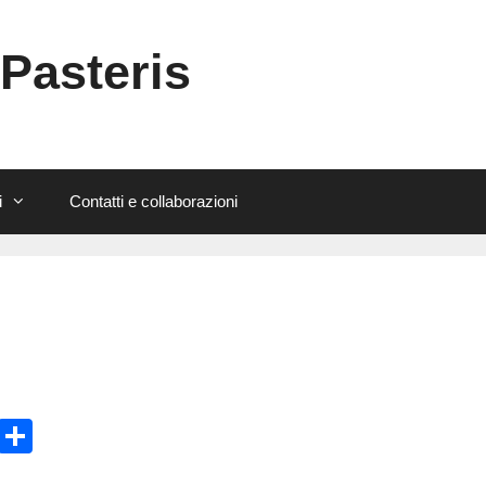
 Pasteris
i
Contatti e collaborazioni
E
C
m
o