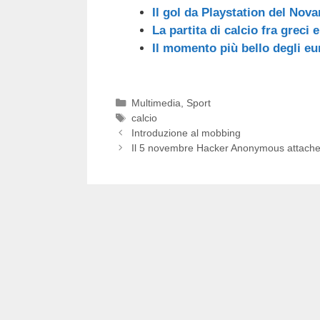
Il gol da Playstation del Nova
La partita di calcio fra greci
Il momento più bello degli eu
Categorie
Multimedia
,
Sport
Tag
calcio
Introduzione al mobbing
Il 5 novembre Hacker Anonymous attach