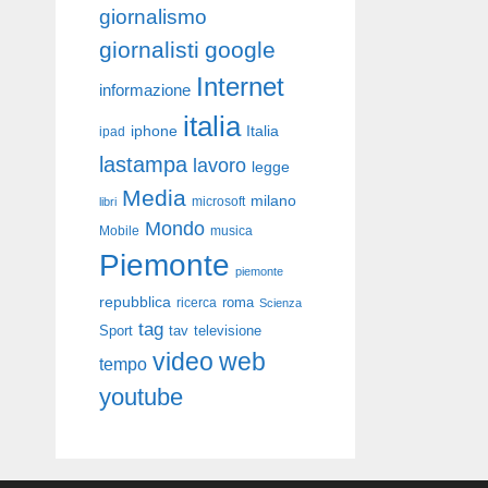
giornalismo
giornalisti
google
Internet
informazione
italia
iphone
Italia
ipad
lastampa
lavoro
legge
Media
milano
libri
microsoft
Mondo
Mobile
musica
Piemonte
piemonte
repubblica
roma
ricerca
Scienza
tag
Sport
tav
televisione
video
web
tempo
youtube