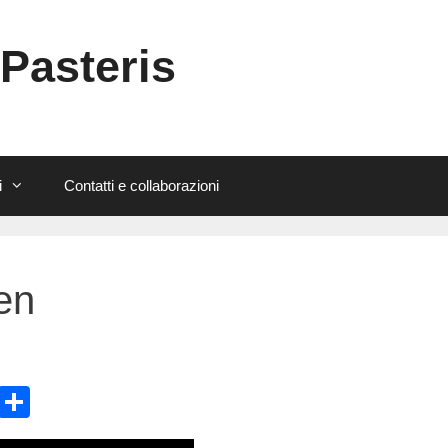
 Pasteris
i
Contatti e collaborazioni
ien
E
C
m
o