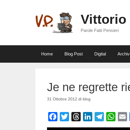
Vai
al
Vittorio
contenuto
Parole Fatti Pensieri
Home
Blog Post
Digital
Archiv
Je ne regrette r
31 Ottobre 2012
di
blog
F
T
T
Li
T
W
a
wi
hr
n
el
h