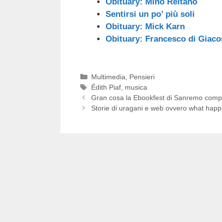
Obituary: Mino Reitano
Sentirsi un po’ più soli
Obituary: Mick Karn
Obituary: Francesco di Giaco
Categorie
Multimedia
,
Pensieri
Tag
Édith Piaf
,
musica
Gran cosa la Ebookfest di Sanremo compr
Storie di uragani e web ovvero what happ