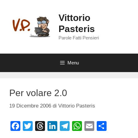
Vai
al
Vittorio
contenuto
Pasteris
Parole Fatti Pensieri
Menu
Per volare 2.0
19 Dicembre 2006
di
Vittorio Pasteris
F
T
T
Li
T
W
E
C
a
wi
hr
n
el
h
m
o