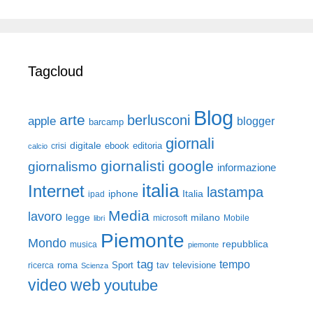
Tagcloud
Blog
arte
berlusconi
apple
blogger
barcamp
giornali
digitale
ebook
crisi
editoria
calcio
giornalisti
google
giornalismo
informazione
italia
Internet
lastampa
iphone
Italia
ipad
Media
lavoro
legge
milano
Mobile
libri
microsoft
Piemonte
Mondo
repubblica
musica
piemonte
tag
tempo
roma
Sport
tav
televisione
ricerca
Scienza
video
web
youtube