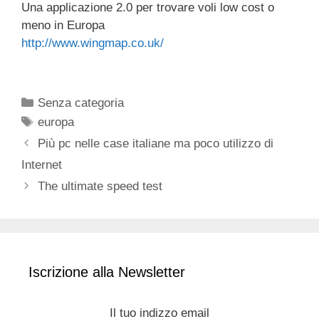
Una applicazione 2.0 per trovare voli low cost o
c
tt
e
k
e
at
ail
n
meno in Europa
e
er
a
e
gr
s
di
http://www.wingmap.co.uk/
b
d
dI
a
A
vi
o
s
n
m
p
di
Categorie
o
p
Senza categoria
Tag
europa
k
Più pc nelle case italiane ma poco utilizzo di
Internet
The ultimate speed test
Iscrizione alla Newsletter
Il tuo indizzo email