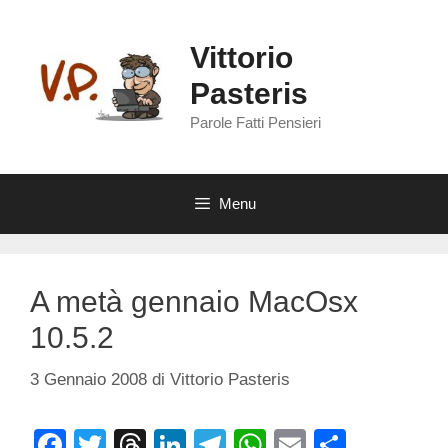
Vai
al
Vittorio
contenuto
Pasteris
Parole Fatti Pensieri
Menu
A metà gennaio MacOsx
10.5.2
3 Gennaio 2008
di
Vittorio Pasteris
F
T
T
Li
T
W
E
C