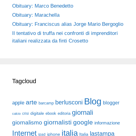
Obituary: Marco Benedetto
Obituary: Marachella
Obituary: Franciscus alias Jorge Mario Bergoglio
Il tentativo di truffa nei confronti di imprenditori
italiani realizzata da finti Crosetto
Tagcloud
Blog
arte
berlusconi
apple
blogger
barcamp
giornali
digitale
ebook
crisi
editoria
calcio
giornalisti
google
giornalismo
informazione
italia
Internet
lastampa
iphone
Italia
ipad