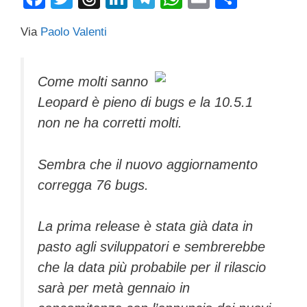
a
wi
hr
n
el
h
m
o
Via
Paolo Valenti
c
tt
e
k
e
at
ail
n
e
er
a
e
gr
s
di
b
d
dI
a
A
vi
Come molti sanno
Leopard è pieno di bugs e la 10.5.1
o
s
n
m
p
di
non ne ha corretti molti.
o
p
k
Sembra che il nuovo aggiornamento
corregga 76 bugs.
La prima release è stata già data in
pasto agli sviluppatori e sembrerebbe
che la data più probabile per il rilascio
sarà per metà gennaio in