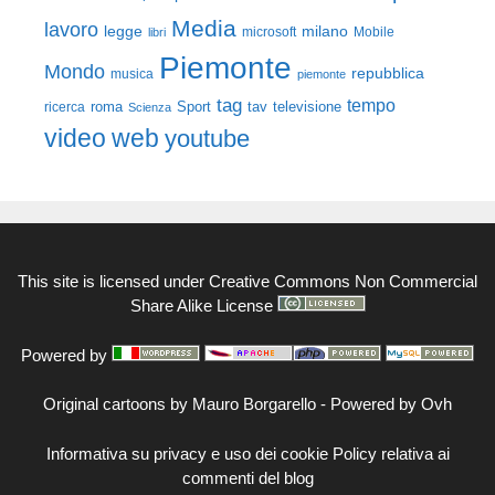
Media
lavoro
legge
milano
Mobile
libri
microsoft
Piemonte
Mondo
repubblica
musica
piemonte
tag
tempo
roma
Sport
tav
televisione
ricerca
Scienza
video
web
youtube
This site is licensed under
Creative Commons Non Commercial
Share Alike License
Powered by
Original cartoons by
Mauro Borgarello
-
Powered by Ovh
Informativa su privacy e uso dei cookie
Policy relativa ai
commenti del blog