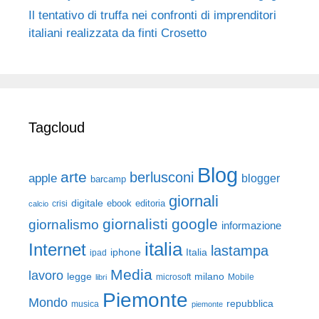
Il tentativo di truffa nei confronti di imprenditori
italiani realizzata da finti Crosetto
Tagcloud
Blog
arte
berlusconi
apple
blogger
barcamp
giornali
digitale
ebook
crisi
editoria
calcio
giornalisti
google
giornalismo
informazione
italia
Internet
lastampa
iphone
Italia
ipad
Media
lavoro
legge
milano
Mobile
libri
microsoft
Piemonte
Mondo
repubblica
musica
piemonte