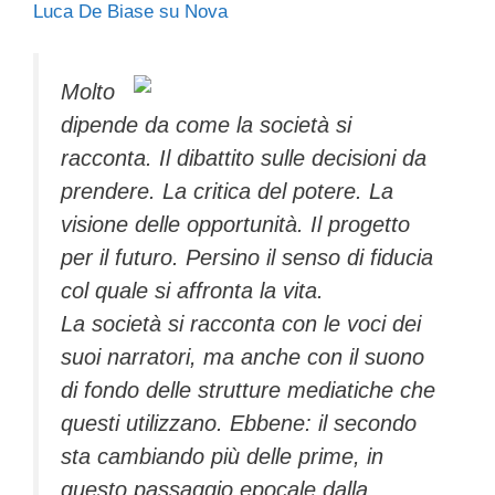
Luca De Biase su Nova
c
tt
e
k
e
at
ail
n
e
er
a
e
gr
s
di
b
d
dI
a
A
vi
Molto
dipende da come la società si
o
s
n
m
p
di
racconta. Il dibattito sulle decisioni da
o
p
prendere. La critica del potere. La
k
visione delle opportunità. Il progetto
per il futuro. Persino il senso di fiducia
col quale si affronta la vita.
La società si racconta con le voci dei
suoi narratori, ma anche con il suono
di fondo delle strutture mediatiche che
questi utilizzano. Ebbene: il secondo
sta cambiando più delle prime, in
questo passaggio epocale dalla