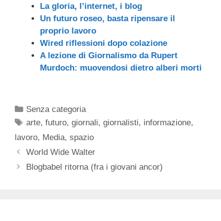
La gloria, l’internet, i blog
Un futuro roseo, basta ripensare il
proprio lavoro
Wired riflessioni dopo colazione
A lezione di Giornalismo da Rupert
Murdoch: muovendosi dietro alberi morti
Categorie
Senza categoria
Tag
arte
,
futuro
,
giornali
,
giornalisti
,
informazione
,
lavoro
,
Media
,
spazio
World Wide Walter
Blogbabel ritorna (fra i giovani ancor)