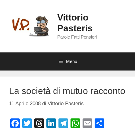
Vai
al
Vittorio
contenuto
Pasteris
Parole Fatti Pensieri
Menu
La società di mutuo racconto
11 Aprile 2008
di
Vittorio Pasteris
F
T
T
Li
T
W
E
C
a
wi
hr
n
el
h
m
o