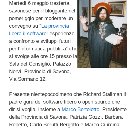
Martedì 6 maggio trasferta
c
tt
e
k
e
at
ail
n
savonese per il bloggante nel
e
er
a
e
gr
s
di
pomeriggio per moderare un
b
d
dI
a
A
vi
convegno su “
La provincia
libera il software
: esperienze
o
s
n
m
p
di
a confronto e sviluppi futuri
o
p
per l’informatica pubblica” che
k
si svolge alle ore 15 presso la
Sala del Consiglio, Palazzo
Nervi, Provincia di Savona,
Via Sormano 12.
Presente nientepocodimeno che Richard Stallman il
padre guru del software libero o open source che
dir si voglia, insieme a
Marco Bertolotto
, Presidente
della Provincia di Savona, Patrizia Gozzi, Barbara
Repetto, Carlo Berutti Bergotto e Marco Ciurcina.