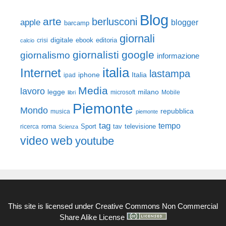
Blog
arte
berlusconi
apple
blogger
barcamp
giornali
digitale
ebook
crisi
editoria
calcio
giornalisti
google
giornalismo
informazione
italia
Internet
lastampa
iphone
Italia
ipad
Media
lavoro
legge
milano
Mobile
libri
microsoft
Piemonte
Mondo
repubblica
musica
piemonte
tag
tempo
roma
Sport
tav
televisione
ricerca
Scienza
video
web
youtube
This site is licensed under
Creative Commons Non Commercial
Share Alike License