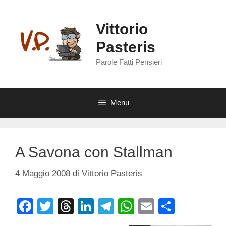
Vai
al
Vittorio
contenuto
Pasteris
Parole Fatti Pensieri
Menu
A Savona con Stallman
4 Maggio 2008
di
Vittorio Pasteris
F
T
T
Li
T
W
E
C
a
wi
hr
n
el
h
m
o