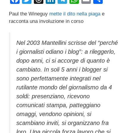
a
wi
hr
n
el
h
m
o
Paul the Wineguy
mette il dito nella piaga
e
c
tt
e
k
e
at
ail
n
racconta una involuzione in corso
e
er
a
e
gr
s
di
b
d
dI
a
A
vi
Nel 2003 Mantellini scrisse del “perché
o
s
n
m
p
di
i giornalisti odiano i blog”: a rileggerlo,
o
p
dopo anni, ci si accorge di quanto è
k
cambiato. In soli 5 anni i blogger si
sono perfettamente integrati nel
rutilante mondo del giornalismo da 4
soldi: presenziano, ricevono
comunicati stampa, patteggiano
omaggi, vendono opinioni, si
scambiano inviti, si organizzano fra
loro. Una piccola forza lavoro che si