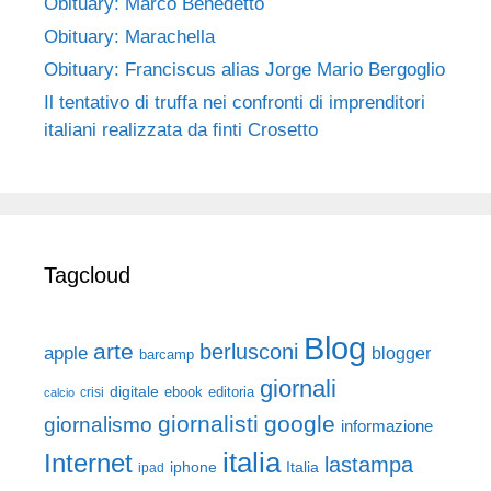
Obituary: Marco Benedetto
Obituary: Marachella
Obituary: Franciscus alias Jorge Mario Bergoglio
Il tentativo di truffa nei confronti di imprenditori
italiani realizzata da finti Crosetto
Tagcloud
Blog
arte
berlusconi
apple
blogger
barcamp
giornali
digitale
ebook
crisi
editoria
calcio
giornalisti
google
giornalismo
informazione
italia
Internet
lastampa
iphone
Italia
ipad