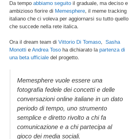
Da tempo
abbiamo seguito
il graduale, ma deciso e
c
tt
e
k
e
at
ail
n
ambizioso fiorire di
Memesphere
, il meme tracking
e
er
a
e
gr
s
di
italiano che ci voleva per aggiornarsi su tutto quello
b
d
dI
a
A
vi
che succede nella rete italica.
o
s
n
m
p
di
Ora il dream team di
Vittorio Di Tomaso
,
Sasha
o
p
Monotti
e
Andrea Toso
ha dichiarato la
partenza di
k
una beta ufficiale
del progetto.
Memesphere vuole essere una
fotografia fedele dei concetti e delle
conversazioni online italiane in un dato
periodo di tempo, uno strumento
semplice e diretto rivolto a chi fa
comunicazione e a chi partecipa al
gioco dei media sociali.