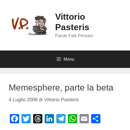
Vai
al
Vittorio
contenuto
Pasteris
Parole Fatti Pensieri
Menu
Memesphere, parte la beta
4 Luglio 2008
di
Vittorio Pasteris
F
T
T
Li
T
W
E
C
a
wi
hr
n
el
h
m
o