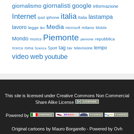
giornalisti
google
giornalismo
informazione
italia
Internet
lastampa
iphone
Italia
ipad
Media
lavoro
legge
milano
Mobile
libri
microsoft
Piemonte
Mondo
repubblica
musica
piemonte
tag
tempo
roma
Sport
tav
televisione
ricerca
Scienza
video
web
youtube
This site is licensed under
Creative Commons Non Commercial
Share Alike License
Powered by
Original cartoons by
Mauro Borgarello
-
Powered by Ovh