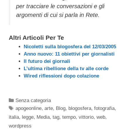
per tracciare le conversazioni e gli
argomenti di cui si parla in Rete.
Altri Articoli Per Te
Nicoletti sulla blogosfera del 12/03/2005
Anno nuovo: 11 obiettivi per giornalisti
Il futuro dei giornali
L’ultima ribellione della tv alle corde
Wired riflessioni dopo colazione
Categorie
Senza categoria
Tag
apogeonline
,
arte
,
Blog
,
blogosfera
,
fotografia
,
italia
,
legge
,
Media
,
tag
,
tempo
,
vittorio
,
web
,
wordpress