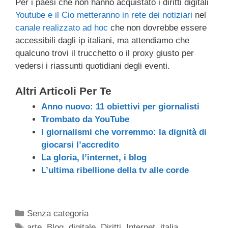
Per i paesi che non hanno acquistato i diritti digitali
Youtube e il Cio metteranno in rete dei notiziari
nel
canale realizzato ad hoc
che non dovrebbe essere
accessibili dagli ip italiani, ma attendiamo che
qualcuno trovi il trucchetto o il proxy giusto per
vedersi i riassunti quotidiani degli eventi.
Altri Articoli Per Te
Anno nuovo: 11 obiettivi per giornalisti
Trombato da YouTube
I giornalismi che vorremmo: la dignità di
giocarsi l’accredito
La gloria, l’internet, i blog
L’ultima ribellione della tv alle corde
Categorie
Senza categoria
Tag
arte
,
Blog
,
digitale
,
Diritti
,
Internet
,
italia
,