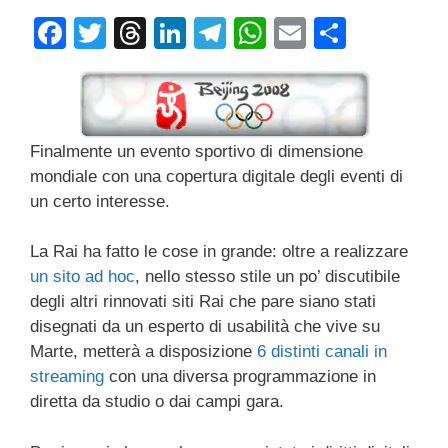
F
T
T
Li
T
W
E
C
a
wi
hr
n
el
h
m
o
c
tt
e
k
e
at
ail
n
e
er
a
e
gr
s
di
Finalmente un evento sportivo di dimensione
b
d
dI
a
A
vi
mondiale con una copertura digitale degli eventi di
o
s
n
m
p
di
un certo interesse.
o
p
k
La Rai ha fatto le cose in grande: oltre a realizzare
un sito ad hoc
, nello stesso stile un po’ discutibile
degli altri rinnovati siti Rai che pare siano stati
disegnati da un esperto di usabilità che vive su
Marte, metterà a disposizione
6 distinti canali in
streaming
con una diversa programmazione in
diretta da studio o dai campi gara.