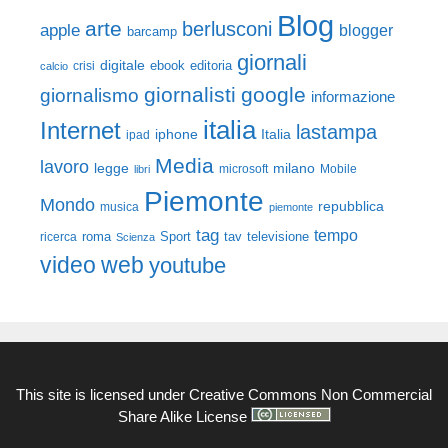
Blog
arte
berlusconi
apple
blogger
barcamp
giornali
digitale
ebook
crisi
editoria
calcio
giornalisti
google
giornalismo
informazione
italia
Internet
lastampa
iphone
Italia
ipad
Media
lavoro
legge
milano
Mobile
libri
microsoft
Piemonte
Mondo
repubblica
musica
piemonte
tag
tempo
roma
Sport
tav
televisione
ricerca
Scienza
video
web
youtube
This site is licensed under
Creative Commons Non Commercial
Share Alike License