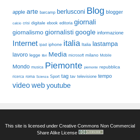
Blog
arte
berlusconi
apple
blogger
barcamp
giornali
digitale
ebook
crisi
editoria
calcio
giornalisti
google
giornalismo
informazione
italia
Internet
lastampa
iphone
Italia
ipad
Media
lavoro
legge
milano
Mobile
libri
microsoft
Piemonte
Mondo
repubblica
musica
piemonte
tag
tempo
roma
Sport
tav
televisione
ricerca
Scienza
video
web
youtube
This site is licensed under
Creative Commons Non Commercial
Share Alike License