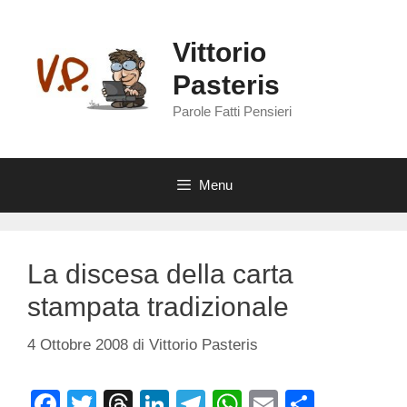
Vai
al
Vittorio
contenuto
Pasteris
Parole Fatti Pensieri
Menu
La discesa della carta
stampata tradizionale
4 Ottobre 2008
di
Vittorio Pasteris
F
T
T
Li
T
W
E
C