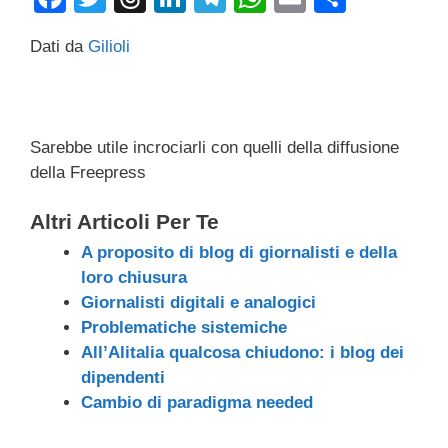
a
wi
hr
n
el
h
m
o
Dati da
Gilioli
c
tt
e
k
e
at
ail
n
e
er
a
e
gr
s
di
b
d
dI
a
A
vi
Sarebbe utile incrociarli con quelli della diffusione
o
s
n
m
p
di
della Freepress
o
p
k
Altri Articoli Per Te
A proposito di blog di giornalisti e della
loro chiusura
Giornalisti digitali e analogici
Problematiche sistemiche
All’Alitalia qualcosa chiudono: i blog dei
dipendenti
Cambio di paradigma needed