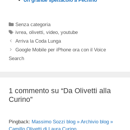
Un grande spettacolo a Pechino
Categorie
Senza categoria
Tag
ivrea
,
olivetti
,
video
,
youtube
Arriva la Coda Lunga
Google Mobile per iPhone ora con il Voice
Search
1 commento su “Da Olivetti alla
Curino”
Pingback:
Massimo Sozzi blog » Archivio blog »
Camillo Olivetti di Laura Curino