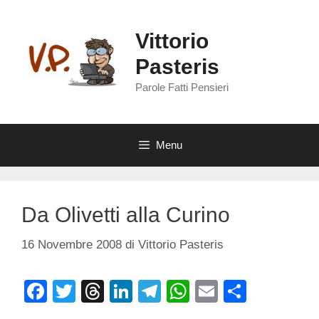
Vai
al
Vittorio
contenuto
Pasteris
Parole Fatti Pensieri
Menu
Da Olivetti alla Curino
16 Novembre 2008
di
Vittorio Pasteris
F
T
T
Li
T
W
E
C
a
wi
hr
n
el
h
m
o