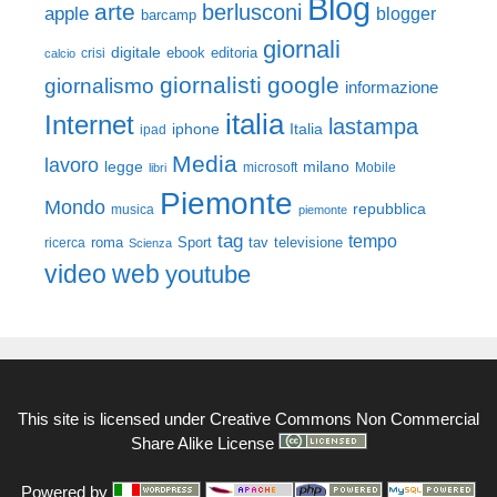
Blog
arte
berlusconi
apple
blogger
barcamp
giornali
digitale
ebook
crisi
editoria
calcio
giornalisti
google
giornalismo
informazione
italia
Internet
lastampa
iphone
Italia
ipad
Media
lavoro
legge
milano
Mobile
libri
microsoft
Piemonte
Mondo
repubblica
musica
piemonte
tag
tempo
roma
Sport
tav
televisione
ricerca
Scienza
video
web
youtube
This site is licensed under
Creative Commons Non Commercial
Share Alike License
Powered by