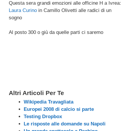
Questa sera grandi emozioni alle officine H a Ivrea:
c
tt
e
k
e
at
ail
n
Laura Curino
in
Camillo Olivetti alle radici di un
e
er
a
e
gr
s
di
sogno
b
d
dI
a
A
vi
Al posto 300 o giù da quelle parti ci saremo
o
s
n
m
p
di
o
p
k
Altri Articoli Per Te
Wikipedia Travagliata
Europei 2008 di calcio si parte
Testing Dropbox
Le risposte alle domande su Napoli