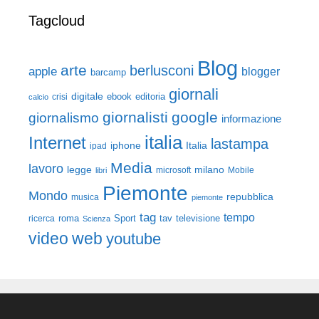
Tagcloud
Blog
arte
berlusconi
apple
blogger
barcamp
giornali
digitale
ebook
crisi
editoria
calcio
giornalisti
google
giornalismo
informazione
italia
Internet
lastampa
iphone
Italia
ipad
Media
lavoro
legge
milano
Mobile
libri
microsoft
Piemonte
Mondo
repubblica
musica
piemonte
tag
tempo
roma
Sport
tav
televisione
ricerca
Scienza
video
web
youtube