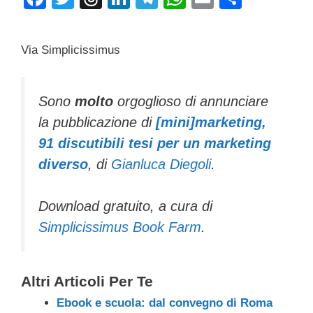
a
wi
hr
n
el
h
m
o
c
tt
e
k
e
at
ail
n
Via Simplicissimus
e
er
a
e
gr
s
di
b
d
dI
a
A
vi
Sono
molto
orgoglioso di annunciare
o
s
n
m
p
di
la pubblicazione di
[mini]marketing,
o
p
91 discutibili tesi per un marketing
k
diverso
, di
Gianluca Diegoli
.
Download gratuito, a cura di
Simplicissimus Book Farm
.
Altri Articoli Per Te
Ebook e scuola: dal convegno di Roma