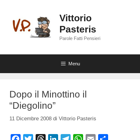
Vai
al
Vittorio
contenuto
Pasteris
Parole Fatti Pensieri
Menu
Dopo il Minottino il
“Diegolino”
11 Dicembre 2008
di
Vittorio Pasteris
F
T
T
Li
T
W
E
C