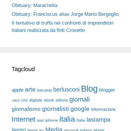
Obituary: Marachella
Obituary: Franciscus alias Jorge Mario Bergoglio
Il tentativo di truffa nei confronti di imprenditori
italiani realizzata da finti Crosetto
Tagcloud
Blog
arte
berlusconi
apple
blogger
barcamp
giornali
digitale
ebook
crisi
editoria
calcio
giornalisti
google
giornalismo
informazione
italia
Internet
lastampa
iphone
Italia
ipad
Media
lavoro
legge
milano
Mobile
libri
microsoft