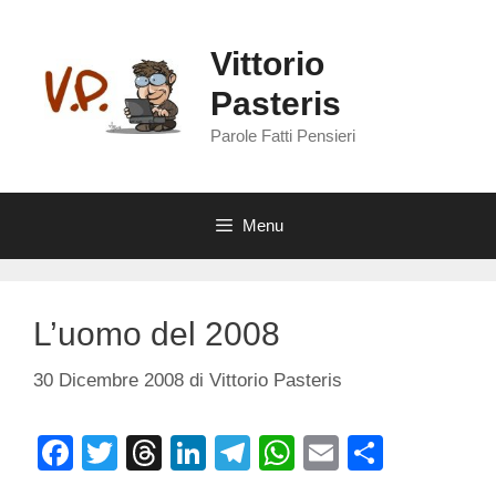
Vai
al
Vittorio
contenuto
Pasteris
Parole Fatti Pensieri
Menu
L’uomo del 2008
30 Dicembre 2008
di
Vittorio Pasteris
F
T
T
Li
T
W
E
C
a
wi
hr
n
el
h
m
o