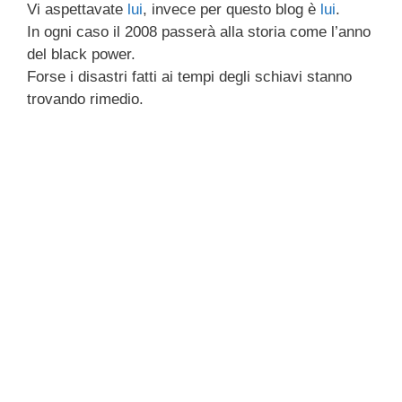
Vi aspettavate
lui
, invece per questo blog è
lui
.
c
tt
e
k
e
at
ail
n
In ogni caso il 2008 passerà alla storia come l’anno
e
er
a
e
gr
s
di
del black power.
b
d
dI
a
A
vi
Forse i disastri fatti ai tempi degli schiavi stanno
trovando rimedio.
o
s
n
m
p
di
o
p
k