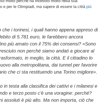
eso molto perchè ha investito molto nella sua
ail
n
 e per le Olimpiadi, ma sapere di essere la città
più
di
vi
di
che i torinesi, i quali hanno appena appreso di
ebito di 5.781 euro, le farebbero ancora
adino più amato con il 75% dei consensi? «Sono
 cresciuto non perché siamo andati a giocare al
formato, in meglio, la città. E il cittadino lo
ovo alla metropolitana, dai tunnel per favorire
iario che ci sta restituendo una Torino migliore».
n testa alla classifica dei cattivi e i milanesi e
ndo e terzo posto c’è una voragine: perché?
ini assoluti è più alto. Ma non importa, ciò che