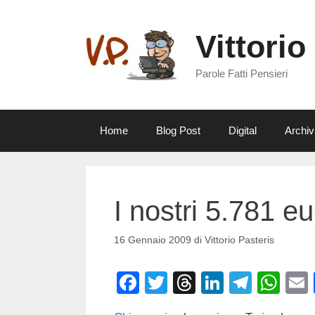
Vai
al
Vittorio
contenuto
Parole Fatti Pensieri
Home
Blog Post
Digital
Archiv
I nostri 5.781 e
16 Gennaio 2009
di
Vittorio Pasteris
F
T
T
Li
T
W
a
wi
hr
n
el
h