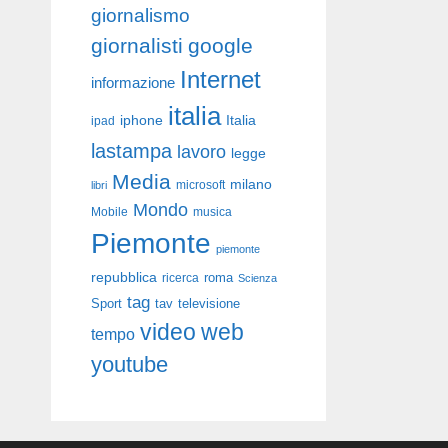
giornalismo
giornalisti
google
Internet
informazione
italia
iphone
Italia
ipad
lastampa
lavoro
legge
Media
milano
libri
microsoft
Mondo
Mobile
musica
Piemonte
piemonte
repubblica
roma
ricerca
Scienza
tag
Sport
tav
televisione
video
web
tempo
youtube