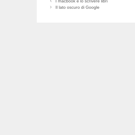
I macbook e lo scrivere libri
Il lato oscuro di Google