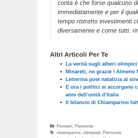
conta è che forse qualcuno di
immediatamente e per il quale
tempo ristretto investimenti 
diversamente e come tutti: r
Altri Articoli Per Te
La verità sugli alberi olimpici
Minareti, no grazie ! Almeno
Letterina post natalizia al s
E ora i politici si accorgono c
anni dell’unità d’Italia
Il bilancio di Chiamparino fa
Categorie
Pensieri
,
Piemonte
Tag
chiamparino
,
olimpiadi
,
Piemonte