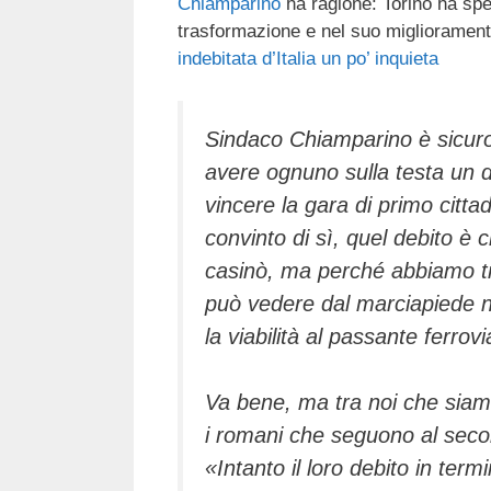
Chiamparino
ha ragione: Torino ha sp
c
tt
e
k
e
at
trasformazione e nel suo miglioramento
e
er
a
e
gr
s
indebitata d’Italia un po’ inquieta
b
d
dI
a
A
o
s
n
m
p
Sindaco Chiamparino è sicuro 
o
p
avere ognuno sulla testa un d
k
vincere la gara di primo citt
convinto di sì, quel debito è
casinò, ma perché abbiamo tras
può vedere dal marciapiede nu
la viabilità al passante ferrov
Va bene, ma tra noi che siamo i
i romani che seguono al seco
«Intanto il loro debito in term