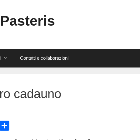
 Pasteris
i
Contatti e collaborazioni
uro cadauno
E
C
m
o