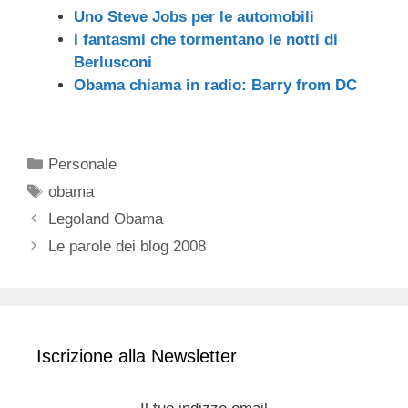
Uno Steve Jobs per le automobili
I fantasmi che tormentano le notti di
Berlusconi
Obama chiama in radio: Barry from DC
Categorie
Personale
Tag
obama
Legoland Obama
Le parole dei blog 2008
Iscrizione alla Newsletter