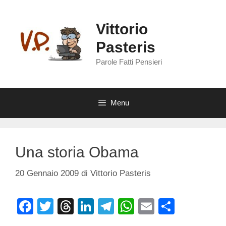
Vai
al
Vittorio
contenuto
Pasteris
Parole Fatti Pensieri
Menu
Una storia Obama
20 Gennaio 2009
di
Vittorio Pasteris
F
T
T
Li
T
W
E
C
a
wi
hr
n
el
h
m
o