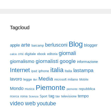
Tagcloud
Blog
arte
berlusconi
apple
blogger
barcamp
giornali
digitale
ebook
crisi
editoria
calcio
giornalisti
google
giornalismo
informazione
italia
Internet
lastampa
iphone
Italia
ipad
Media
lavoro
legge
milano
Mobile
libri
microsoft
Piemonte
Mondo
repubblica
musica
piemonte
tag
tempo
roma
Sport
tav
televisione
ricerca
Scienza
video
web
youtube