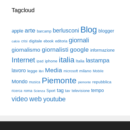
Tagcloud
Blog
arte
berlusconi
apple
blogger
barcamp
giornali
digitale
ebook
crisi
editoria
calcio
giornalisti
google
giornalismo
informazione
italia
Internet
lastampa
iphone
Italia
ipad
Media
lavoro
legge
milano
Mobile
libri
microsoft
Piemonte
Mondo
repubblica
musica
piemonte
tag
tempo
roma
Sport
tav
televisione
ricerca
Scienza
video
web
youtube