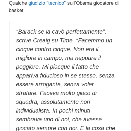
Qualche
giudizio “tecnico”
sull’Obama giocatore di
c
tt
e
k
e
at
ail
n
basket
e
er
a
e
gr
s
di
b
d
dI
a
A
vi
“Barack se la cavò perfettamente”,
o
s
n
m
p
di
scrive Creaig su Time. “Facemmo un
o
p
cinque contro cinque. Non era il
k
migliore in campo, ma neppure il
peggiore. Mi piacque il fatto che
appariva fiducioso in se stesso, senza
essere arrogante, senza voler
strafare. Faceva molto gioco di
squadra, assolutamente non
individualista. In pochi minuti
sembrava uno di noi, che avesse
giocato sempre con noi. E la cosa che