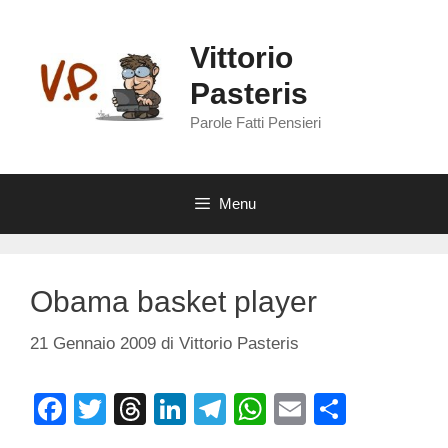
Vai
al
Vittorio
contenuto
Pasteris
Parole Fatti Pensieri
Menu
Obama basket player
21 Gennaio 2009
di
Vittorio Pasteris
F
T
T
Li
T
W
E
C
a
wi
hr
n
el
h
m
o