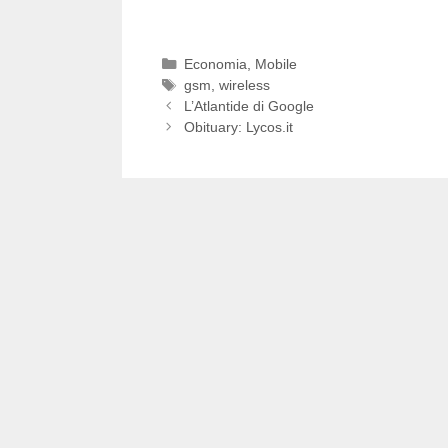
Categorie
Economia
,
Mobile
Tag
gsm
,
wireless
L’Atlantide di Google
Obituary: Lycos.it