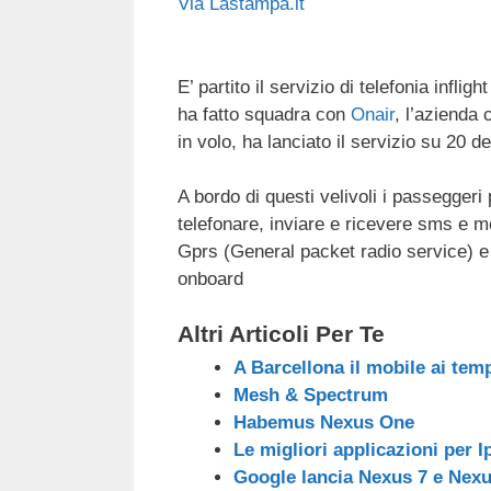
Via Lastampa.it
c
tt
e
k
e
at
e
er
a
e
gr
s
b
d
dI
a
A
E’ partito il servizio di telefonia infligh
ha fatto squadra con
Onair
, l’azienda
o
s
n
m
p
in volo, ha lanciato il servizio su 20 d
o
p
k
A bordo di questi velivoli i passeggeri
telefonare, inviare e ricevere sms e m
Gprs (General packet radio service) e 
onboard
Altri Articoli Per Te
A Barcellona il mobile ai temp
Mesh & Spectrum
Habemus Nexus One
Le migliori applicazioni per I
Google lancia Nexus 7 e Nexu