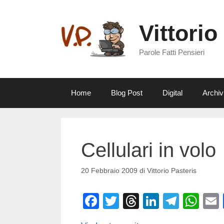
Vai
al
Vittorio
contenuto
Parole Fatti Pensieri
Home
Blog Post
Digital
Archiv
Cellulari in volo
20 Febbraio 2009
di
Vittorio Pasteris
F
T
T
Li
T
W
a
wi
hr
n
el
h