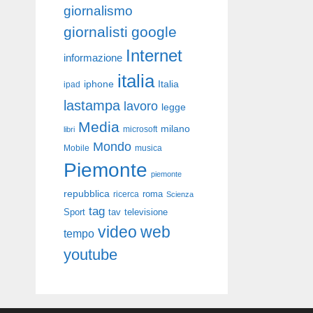
giornalismo
giornalisti
google
Internet
informazione
italia
iphone
Italia
ipad
lastampa
lavoro
legge
Media
milano
libri
microsoft
Mondo
Mobile
musica
Piemonte
piemonte
repubblica
roma
ricerca
Scienza
tag
Sport
tav
televisione
video
web
tempo
youtube