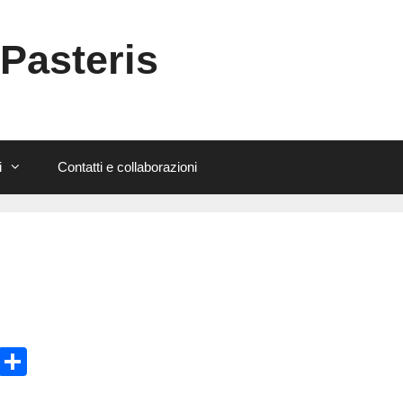
 Pasteris
i
Contatti e collaborazioni
E
C
m
o