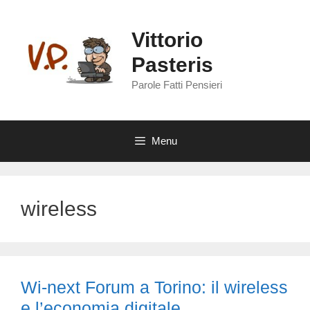
Vai
al
Vittorio
contenuto
Pasteris
Parole Fatti Pensieri
Menu
wireless
Wi-next Forum a Torino: il wireless
e l’economia digitale