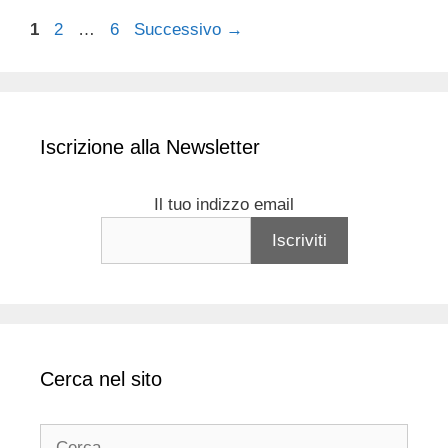
Pagina
Pagina
Pagina
1
2
…
6
Successivo
→
Iscrizione alla Newsletter
Il tuo indizzo email
Cerca nel sito
Ricerca