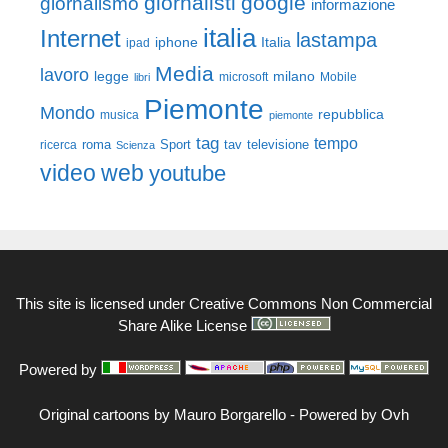
giornalisti
google
giornalismo
informazione
italia
Internet
lastampa
iphone
Italia
ipad
Media
lavoro
legge
milano
Mobile
libri
microsoft
Piemonte
Mondo
repubblica
musica
piemonte
tag
tempo
roma
Sport
tav
televisione
ricerca
Scienza
video
web
youtube
This site is licensed under
Creative Commons Non Commercial
Share Alike License
Powered by
Original cartoons by
Mauro Borgarello
-
Powered by Ovh