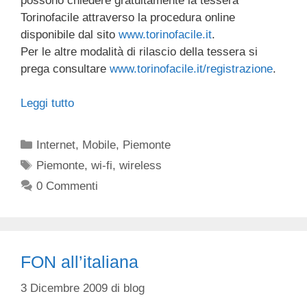
possono chiedere gratuitamente la tessera
Torinofacile attraverso la procedura online
disponibile dal sito
www.torinofacile.it
.
Per le altre modalità di rilascio della tessera si
prega consultare
www.torinofacile.it/registrazione
.
Leggi tutto
Categorie
Internet
,
Mobile
,
Piemonte
Tag
Piemonte
,
wi-fi
,
wireless
0 Commenti
FON all’italiana
3 Dicembre 2009
di
blog