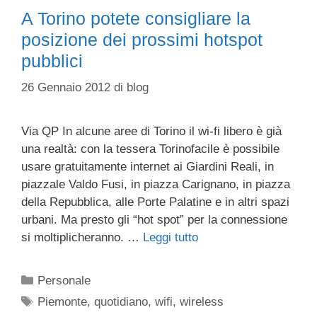
A Torino potete consigliare la
posizione dei prossimi hotspot
pubblici
26 Gennaio 2012
di
blog
Via QP In alcune aree di Torino il wi-fi libero è già
una realtà: con la tessera Torinofacile è possibile
usare gratuitamente internet ai Giardini Reali, in
piazzale Valdo Fusi, in piazza Carignano, in piazza
della Repubblica, alle Porte Palatine e in altri spazi
urbani. Ma presto gli “hot spot” per la connessione
si moltiplicheranno. …
Leggi tutto
Categorie
Personale
Tag
Piemonte
,
quotidiano
,
wifi
,
wireless