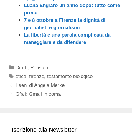
Luana Englaro un anno dopo: tutto come
prima
7 e 8 ottobre a Firenze la dignità di
giornalisti e giornalismi
La libertà è una parola complicata da
maneggiare e da difendere
Categorie
Diritti
,
Pensieri
Tag
etica
,
firenze
,
testamento biologico
I seni di Angela Merkel
Gfail: Gmail in coma
Iscrizione alla Newsletter