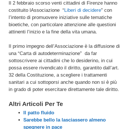
Il 2 febbraio scorso venti cittadini di Firenze hanno
c
tt
e
k
e
at
ail
n
costituito lAssociazione “
Liberi di decidere
” con
e
er
a
e
gr
s
di
l’intento di promuovere iniziative sulle tematiche
b
d
dI
a
A
vi
bioetiche, con particolare attenzione alle questioni
attinenti l’inizio e la fine della vita umana.
o
s
n
m
p
di
o
p
Il primo impegno dell’Associazione è la diffusione di
k
una “Carta di autodeterminazione” da far
sottoscrivere ai cittadini che lo desiderino, in cui
possa essere rivendicato il diritto, garantito dall’art.
32 della Costituzione, a scegliere i trattamenti
sanitari a cui sottoporsi anche quando non si è più
in grado di poter esercitare direttamente tale diritto.
Altri Articoli Per Te
Il patto fluido
Sarebbe bello la lasciassero almeno
spegnere in pace