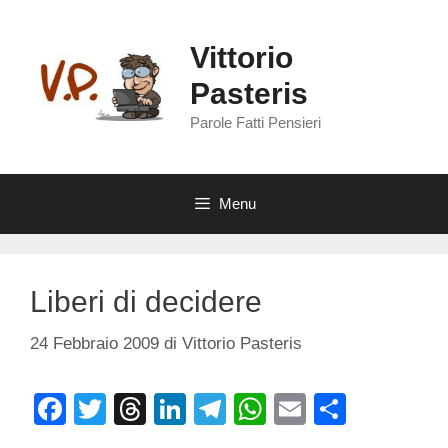
Vai
al
Vittorio
contenuto
Pasteris
Parole Fatti Pensieri
Menu
Liberi di decidere
24 Febbraio 2009
di
Vittorio Pasteris
F
T
T
Li
T
W
E
C
a
wi
hr
n
el
h
m
o