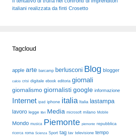
Il tentativo di truffa nei confronti di imprenditori
italiani realizzata da finti Crosetto
Tagcloud
Blog
arte
berlusconi
apple
blogger
barcamp
giornali
digitale
ebook
crisi
editoria
calcio
giornalisti
google
giornalismo
informazione
italia
Internet
lastampa
iphone
Italia
ipad
Media
lavoro
legge
milano
Mobile
libri
microsoft
Piemonte
Mondo
repubblica
musica
piemonte
tag
tempo
roma
Sport
tav
televisione
ricerca
Scienza