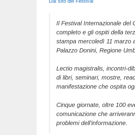
Dal sito del Festival
c
tt
e
k
e
at
e
er
a
e
gr
s
b
d
dI
a
A
Il Festival Internazionale del
completo e gli ospiti della te
o
s
n
m
p
stampa mercoledì 11 marzo al
o
p
Palazzo Donini, Regione Umb
k
Lectio magistralis, incontri-di
di libri, seminari, mostre, rea
manifestazione che ospita ogni
Cinque giornate, oltre 100 even
comunicazione che arriveranno
problemi dell’informazione.