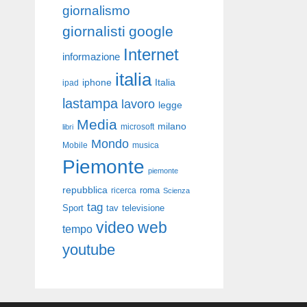
giornalismo
giornalisti
google
Internet
informazione
italia
iphone
Italia
ipad
lastampa
lavoro
legge
Media
milano
libri
microsoft
Mondo
Mobile
musica
Piemonte
piemonte
repubblica
roma
ricerca
Scienza
tag
Sport
tav
televisione
video
web
tempo
youtube