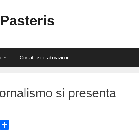
 Pasteris
i
Contatti e collaborazioni
Giornalismo si presenta
E
C
m
o