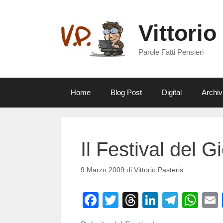
Vai
al
Vittorio
contenuto
Parole Fatti Pensieri
Home
Blog Post
Digital
Archiv
Il Festival del 
9 Marzo 2009
di
Vittorio Pasteris
F
T
T
Li
T
W
a
wi
hr
n
el
h