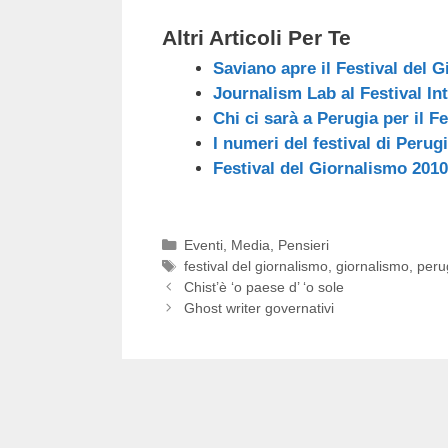
Altri Articoli Per Te
Saviano apre il Festival del 
Journalism Lab al Festival In
Chi ci sarà a Perugia per il F
I numeri del festival di Perug
Festival del Giornalismo 2010
Categorie
Eventi
,
Media
,
Pensieri
Tag
festival del giornalismo
,
giornalismo
,
peru
Chist’è ‘o paese d’ ‘o sole
Ghost writer governativi