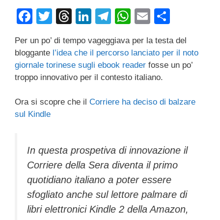
F
T
T
Li
T
W
E
C
a
wi
hr
n
el
h
m
o
Per un po’ di tempo vageggiava per la testa del
c
tt
e
k
e
at
ail
n
bloggante
l’idea che il percorso lanciato
per il noto
e
er
a
e
gr
s
di
giornale torinese sugli ebook reader
fosse un po’
b
d
dI
a
A
vi
troppo innovativo per il contesto italiano.
o
s
n
m
p
di
Ora si scopre che il
Corriere ha deciso di balzare
o
p
sul Kindle
k
In questa prospetiva di innovazione il
Corriere della Sera diventa il primo
quotidiano italiano a poter essere
sfogliato anche sul lettore palmare di
libri elettronici Kindle 2 della Amazon,