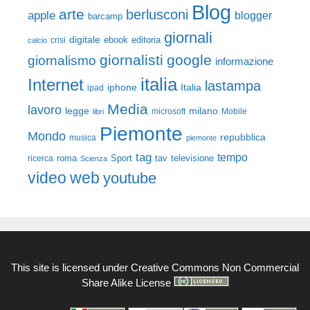
Blog
arte
berlusconi
apple
blogger
barcamp
giornali
digitale
ebook
crisi
editoria
calcio
giornalisti
google
giornalismo
informazione
italia
Internet
lastampa
iphone
Italia
ipad
Media
lavoro
legge
milano
Mobile
libri
microsoft
Piemonte
Mondo
repubblica
musica
piemonte
tag
tempo
roma
Sport
tav
televisione
ricerca
Scienza
video
web
youtube
This site is licensed under
Creative Commons Non Commercial
Share Alike License