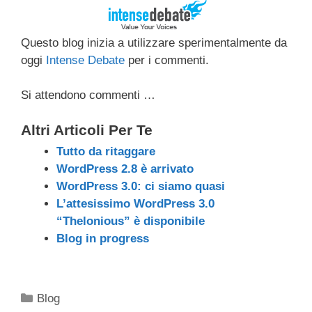
c
tt
e
k
e
at
ail
n
e
er
a
e
gr
s
di
Questo blog inizia a utilizzare sperimentalmente da
b
d
dI
a
A
vi
oggi
Intense Debate
per i commenti.
o
s
n
m
p
di
Si attendono commenti …
o
p
k
Altri Articoli Per Te
Tutto da ritaggare
WordPress 2.8 è arrivato
WordPress 3.0: ci siamo quasi
L’attesissimo WordPress 3.0
“Thelonious” è disponibile
Blog in progress
Categorie
Blog