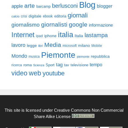
Blog
arte
berlusconi
apple
blogger
barcamp
giornali
digitale
ebook
crisi
editoria
calcio
giornalisti
google
giornalismo
informazione
italia
Internet
lastampa
iphone
Italia
ipad
Media
lavoro
legge
milano
Mobile
libri
microsoft
Piemonte
Mondo
repubblica
musica
piemonte
tag
tempo
roma
Sport
tav
televisione
ricerca
Scienza
video
web
youtube
This site is licensed under
Creative Commons Non Commercial
Share Alike License