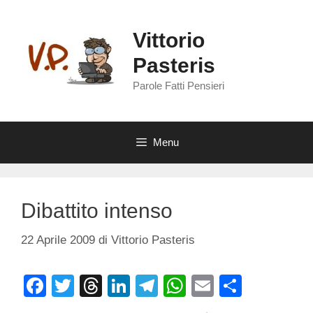
Vai
al
Vittorio
contenuto
Pasteris
Parole Fatti Pensieri
Menu
Dibattito intenso
22 Aprile 2009
di
Vittorio Pasteris
F
T
T
Li
T
W
E
C
a
wi
hr
n
el
h
m
o