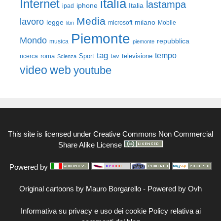
italia
Internet
lastampa
iphone
Italia
ipad
Media
lavoro
legge
milano
Mobile
libri
microsoft
Piemonte
Mondo
repubblica
musica
piemonte
tag
tempo
roma
Sport
tav
televisione
ricerca
Scienza
video
web
youtube
This site is licensed under
Creative Commons Non Commercial
Share Alike License
Powered by
Original cartoons by
Mauro Borgarello
-
Powered by Ovh
Informativa su privacy e uso dei cookie
Policy relativa ai