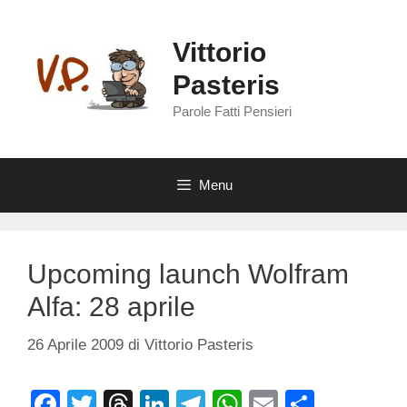
Vai
al
Vittorio
contenuto
Pasteris
Parole Fatti Pensieri
Menu
Upcoming launch Wolfram
Alfa: 28 aprile
26 Aprile 2009
di
Vittorio Pasteris
F
T
T
Li
T
W
E
C