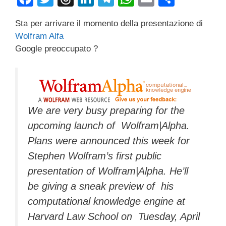
a
wi
hr
n
el
h
m
o
Sta per arrivare il momento della presentazione di
c
tt
e
k
e
at
ail
n
Wolfram Alfa
e
er
a
e
gr
s
di
Google preoccupato ?
b
d
dI
a
A
vi
o
s
n
m
p
di
o
p
k
We are very busy preparing for the
upcoming launch of Wolfram|Alpha.
Plans were announced this week for
Stephen Wolfram’s first public
presentation of Wolfram|Alpha. He’ll
be giving a sneak preview of his
computational knowledge engine at
Harvard Law School on Tuesday, April