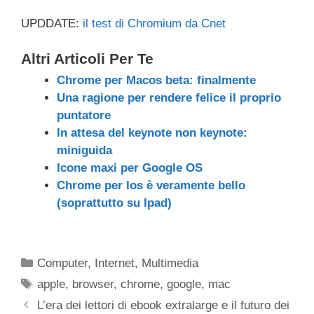
UPDDATE:
il test di Chromium da Cnet
Altri Articoli Per Te
Chrome per Macos beta: finalmente
Una ragione per rendere felice il proprio
puntatore
In attesa del keynote non keynote:
miniguida
Icone maxi per Google OS
Chrome per Ios è veramente bello
(soprattutto su Ipad)
Categorie
Computer
,
Internet
,
Multimedia
Tag
apple
,
browser
,
chrome
,
google
,
mac
L’era dei lettori di ebook extralarge e il futuro dei