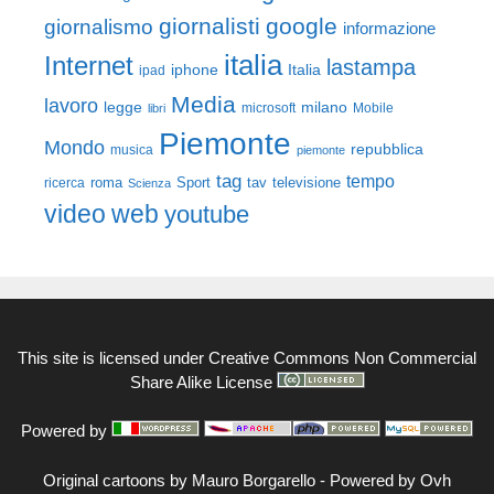
giornalisti
google
giornalismo
informazione
italia
Internet
lastampa
iphone
Italia
ipad
Media
lavoro
legge
milano
Mobile
libri
microsoft
Piemonte
Mondo
repubblica
musica
piemonte
tag
tempo
roma
Sport
tav
televisione
ricerca
Scienza
video
web
youtube
This site is licensed under
Creative Commons Non Commercial
Share Alike License
Powered by
Original cartoons by
Mauro Borgarello
-
Powered by Ovh