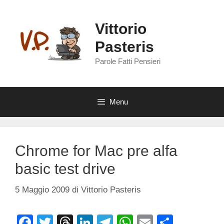
Vai
al
Vittorio
contenuto
Pasteris
Parole Fatti Pensieri
Menu
Chrome for Mac pre alfa
basic test drive
5 Maggio 2009
di
Vittorio Pasteris
F
T
T
Li
T
W
E
C