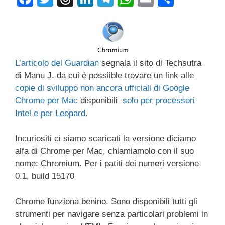
a
wi
hr
n
el
h
m
o
c
tt
e
k
e
at
ail
n
e
er
a
e
gr
s
di
b
d
dI
a
A
vi
L’articolo del Guardian
segnala il sito di Techsutra
o
s
n
m
p
di
di Manu J. da cui è possiible trovare un link alle
copie di sviluppo non ancora ufficiali di Google
o
p
Chrome per Mac
disponibili
solo per processori
k
Intel e per Leopard
.
Incuriositi ci siamo scaricati la versione diciamo
alfa di Chrome per Mac, chiamiamolo con il suo
nome: Chromium. Per i patiti dei numeri versione
0.1, build 15170
Chrome funziona benino. Sono disponibili tutti gli
strumenti per navigare senza particolari problemi in