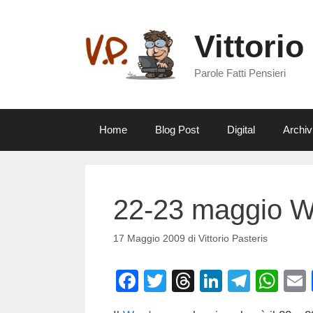
Vai
al
Vittorio
contenuto
Parole Fatti Pensieri
Home
Blog Post
Digital
Archiv
22-23 maggio W
17 Maggio 2009
di
Vittorio Pasteris
F
T
T
Li
T
W
a
wi
hr
n
el
h