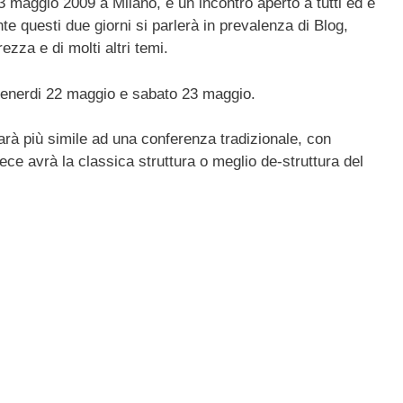
23 maggio 2009 a Milano, è un incontro aperto a tutti ed è
ail
n
te questi due giorni si parlerà in prevalenza di Blog,
di
ezza e di molti altri temi.
vi
venerdi 22 maggio e sabato 23 maggio.
di
sarà più simile ad una conferenza tradizionale, con
vece avrà la classica struttura o meglio de-struttura del