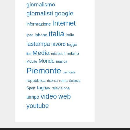
giornalismo
giornalisti
google
Internet
informazione
italia
iphone
Italia
ipad
lastampa
lavoro
legge
Media
milano
libri
microsoft
Mondo
Mobile
musica
Piemonte
piemonte
repubblica
roma
ricerca
Scienza
tag
Sport
tav
televisione
video
web
tempo
youtube