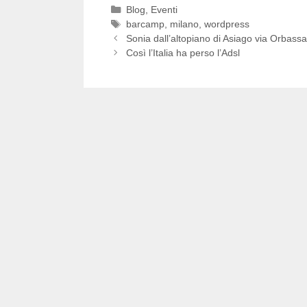
Categorie
Blog
,
Eventi
Tag
barcamp
,
milano
,
wordpress
Sonia dall’altopiano di Asiago via Orbass
Così l’Italia ha perso l’Adsl