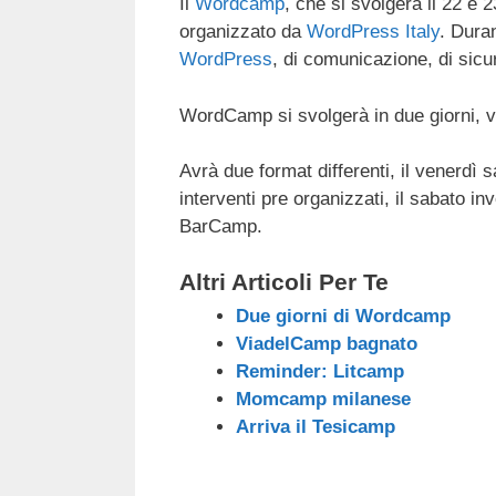
Il
Wordcamp
, che si svolgerà il 22 e 
c
tt
e
k
e
at
organizzato da
WordPress Italy
. Duran
e
er
a
e
gr
s
WordPress
, di comunicazione, di sicur
b
d
dI
a
A
WordCamp si svolgerà in due giorni, 
o
s
n
m
p
o
p
Avrà due format differenti, il venerdì 
k
interventi pre organizzati, il sabato in
BarCamp.
Altri Articoli Per Te
Due giorni di Wordcamp
ViadelCamp bagnato
Reminder: Litcamp
Momcamp milanese
Arriva il Tesicamp