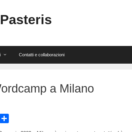
 Pasteris
i
Contatti e collaborazioni
ordcamp a Milano
E
C
m
o