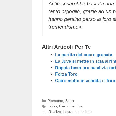
Ai tifosi sarebbe bastata una
tanto orgoglio, grazie ad un 
hanno persino perso la loro sto
tremendismo».
Altri Articoli Per Te
La partita del cuore granata
La Juve si mette in scia all’In
Doppia festa pre natalizia tor
Forza Toro
Cairo mette in vendita il Tor
Categorie
Piemonte
,
Sport
Tag
calcio
,
Piemonte
,
toro
IRealize: istruzioni per l’uso