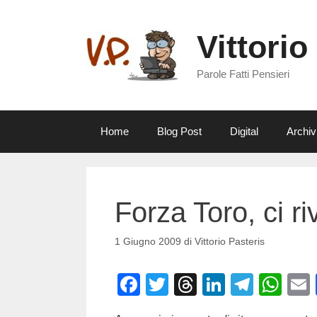
Vai
al
Vittorio
contenuto
Parole Fatti Pensieri
Home
Blog Post
Digital
Archiv
Forza Toro, ci r
1 Giugno 2009
di
Vittorio Pasteris
F
T
T
Li
T
W
a
wi
hr
n
el
h