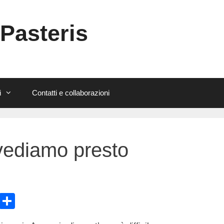
 Pasteris
i
Contatti e collaborazioni
ivediamo presto
E
C
m
o