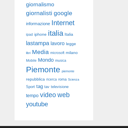
giornalismo
giornalisti
google
Internet
informazione
italia
iphone
Italia
ipad
lastampa
lavoro
legge
Media
milano
libri
microsoft
Mondo
Mobile
musica
Piemonte
piemonte
repubblica
roma
ricerca
Scienza
tag
Sport
tav
televisione
video
web
tempo
youtube