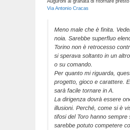
Auguroni ai granata di ritornare presto 
c
tt
e
k
e
at
Via Antonio Cracas
e
er
a
e
gr
s
b
d
dI
a
A
Meno male che è finita. Veder
o
s
n
m
p
noia. Sarebbe superfluo elenca
o
p
Torino non è retrocesso cont
k
si sperava soltanto in un altr
o su comando.
Per quanto mi riguarda, quest
progetto, gioco e carattere. 
sarà facile tornare in A.
La dirigenza dovrà essere onest
illusioni. Perché, come si è vi
tifosi del Toro hanno sempre 
sarebbe potuto competere con 