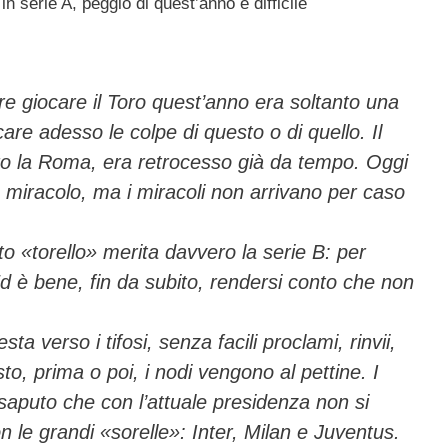
in serie A, peggio di quest’anno è difficile
ail
n
di
vi
e giocare il Toro quest’anno era soltanto una
di
re adesso le colpe di questo o di quello. Il
ro la Roma, era retrocesso già da tempo. Oggi
o miracolo, ma i miracoli non arrivano per caso
o «torello» merita davvero la serie B: per
Ed è bene, fin da subito, rendersi conto che non
a verso i tifosi, senza facili proclami, rinvii,
sto, prima o poi, i nodi vengono al pettine. I
saputo che con l’attuale presidenza non si
le grandi «sorelle»: Inter, Milan e Juventus.