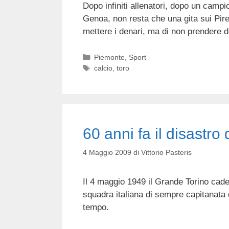
Dopo infiniti allenatori, dopo un campi
Genoa, non resta che una gita sui Pir
mettere i denari, ma di non prendere d
Categorie
Piemonte
,
Sport
Tag
calcio
,
toro
60 anni fa il disastro
4 Maggio 2009
di
Vittorio Pasteris
Il 4 maggio 1949 il Grande Torino cad
squadra italiana di sempre capitanata d
tempo.