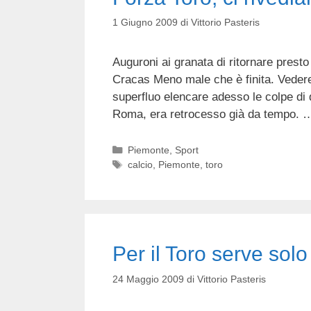
1 Giugno 2009
di
Vittorio Pasteris
Auguroni ai granata di ritornare presto 
Cracas Meno male che è finita. Vedere
superfluo elencare adesso le colpe di q
Roma, era retrocesso già da tempo.
Categorie
Piemonte
,
Sport
Tag
calcio
,
Piemonte
,
toro
Per il Toro serve sol
24 Maggio 2009
di
Vittorio Pasteris