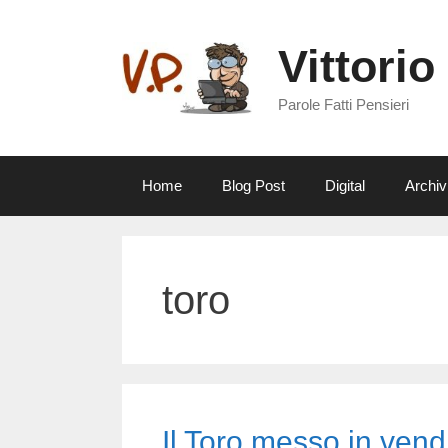
Vai
al
Vittorio
contenuto
Parole Fatti Pensieri
Home
Blog Post
Digital
Archiv
toro
Il Toro messo in vend