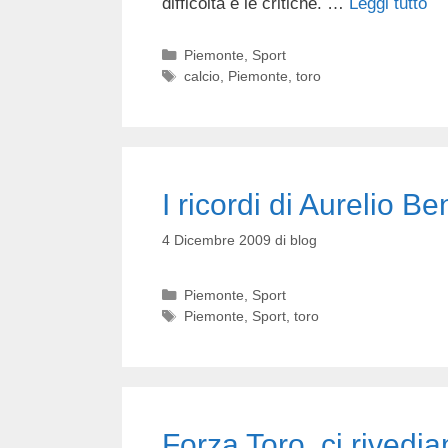
difficoltà e le critiche. …
Leggi tutto
Categorie
Piemonte
,
Sport
Tag
calcio
,
Piemonte
,
toro
I ricordi di Aurelio B
4 Dicembre 2009
di
blog
Categorie
Piemonte
,
Sport
Tag
Piemonte
,
Sport
,
toro
Forza Toro, ci rivedi