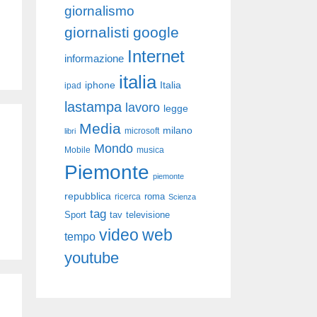
giornalismo
giornalisti
google
Internet
informazione
italia
iphone
Italia
ipad
lastampa
lavoro
legge
Media
milano
libri
microsoft
Mondo
Mobile
musica
Piemonte
piemonte
repubblica
roma
ricerca
Scienza
tag
Sport
tav
televisione
video
web
tempo
youtube