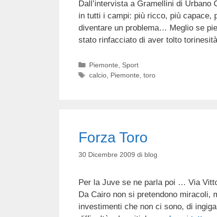
Dall’intervista a Gramellini di Urban
in tutti i campi: più ricco, più capace
diventare un problema… Meglio se pie
stato rinfacciato di aver tolto torinesi
Categorie
Piemonte
,
Sport
Tag
calcio
,
Piemonte
,
toro
Forza Toro
30 Dicembre 2009
di
blog
Per la Juve se ne parla poi … Via Vitt
Da Cairo non si pretendono miracoli, m
investimenti che non ci sono, di ingigan