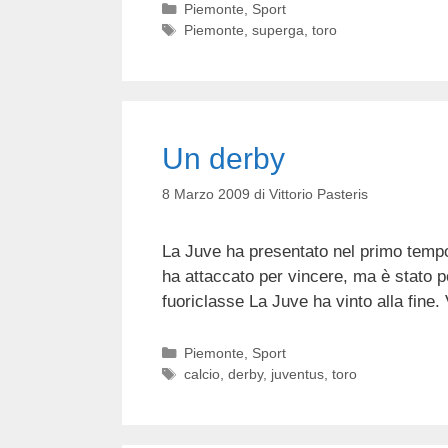
Categorie
Piemonte
,
Sport
Tag
Piemonte
,
superga
,
toro
Un derby
8 Marzo 2009
di
Vittorio Pasteris
La Juve ha presentato nel primo temp
ha attaccato per vincere, ma è stato
fuoriclasse La Juve ha vinto alla fine. 
Categorie
Piemonte
,
Sport
Tag
calcio
,
derby
,
juventus
,
toro