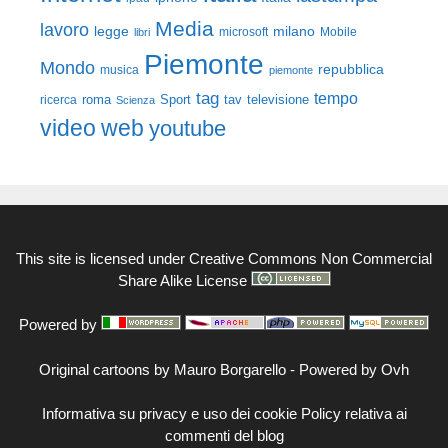
Media
lavoro
legge
milano
Mobile
libri
microsoft
Piemonte
Mondo
repubblica
musica
piemonte
tag
tempo
roma
Sport
tav
televisione
ricerca
Scienza
video
web
youtube
This site is licensed under
Creative Commons Non Commercial
Share Alike License
Powered by
Original cartoons by
Mauro Borgarello
-
Powered by Ovh
Informativa su privacy e uso dei cookie
Policy relativa ai
commenti del blog