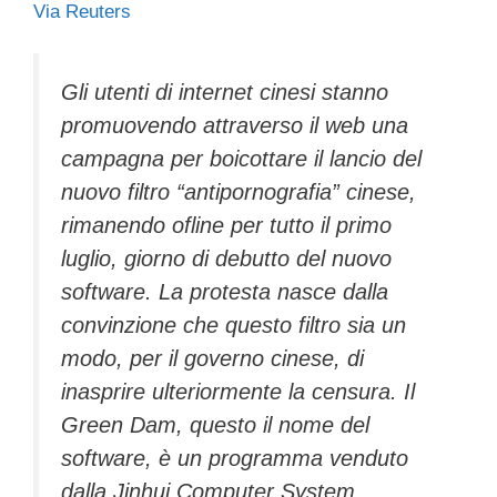
Via Reuters
c
tt
e
k
e
at
ail
n
e
er
a
e
gr
s
di
b
d
dI
a
A
vi
Gli utenti di internet cinesi stanno
promuovendo attraverso il web una
o
s
n
m
p
di
campagna per boicottare il lancio del
o
p
nuovo filtro “antipornografia” cinese,
k
rimanendo ofline per tutto il primo
luglio, giorno di debutto del nuovo
software. La protesta nasce dalla
convinzione che questo filtro sia un
modo, per il governo cinese, di
inasprire ulteriormente la censura. Il
Green Dam, questo il nome del
software, è un programma venduto
dalla Jinhui Computer System