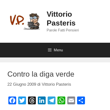
Vai
al
Vittorio
contenuto
Pasteris
Parole Fatti Pensieri
Menu
Contro la diga verde
22 Giugno 2009
di
Vittorio Pasteris
F
T
T
Li
T
W
E
C
a
wi
hr
n
el
h
m
o