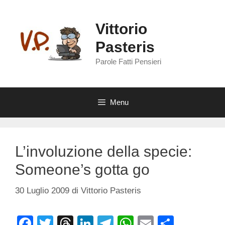
Vai
al
Vittorio
contenuto
Pasteris
Parole Fatti Pensieri
Menu
L’involuzione della specie:
Someone’s gotta go
30 Luglio 2009
di
Vittorio Pasteris
F
T
T
Li
T
W
E
C