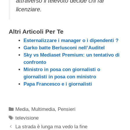
attraverso il televoto decide chi far
licenziare.
Altri Articoli Per Te
Esternalizzare i manager o i dipendenti ?
Garko batte Berlusconi nell’Auditel
Sky vs Mediaset Premium: un tentativo di
confronto
Ministro in posa con giornalisti o
giornalisti in posa con ministro
Papa Francesco e i giornalisti
Categorie
Media
,
Multimedia
,
Pensieri
Tag
televisione
La strada è lunga ma vedo la fine