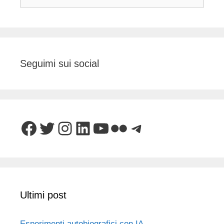
per:
Seguimi sui social
Facebook
Twitter
Instagram
LinkedIn
YouTube
Flickr
Telegram
Ultimi post
Esperimenti autobiografici con IA