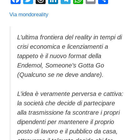
a
wi
hr
n
el
h
m
o
Via mondoreality
c
tt
e
k
e
at
ail
n
e
er
a
e
gr
s
di
b
d
dI
a
A
vi
L’ultima frontiera del reality in tempi di
crisi economica e licenziamenti a
o
s
n
m
p
di
tappeto è il nuovo format della
o
p
Endemol, Someone’s Gotta Go
k
(Qualcuno se ne deve andare).
L’idea è veramente perversa e cattiva:
la società che decide di partecipare
alla trasmissione fa scontrare i propri
dipendenti per mantenere il proprio
posto di lavoro e il pubblico da casa,