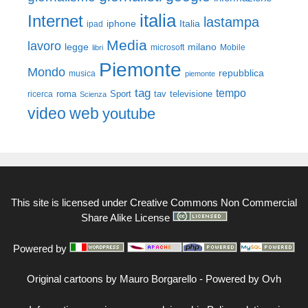
italia
Internet
lastampa
iphone
Italia
ipad
Media
lavoro
legge
milano
Mobile
libri
microsoft
Piemonte
Mondo
repubblica
musica
piemonte
tag
tempo
roma
Sport
tav
televisione
ricerca
Scienza
video
web
youtube
This site is licensed under
Creative Commons Non Commercial
Share Alike License
Powered by
Original cartoons by
Mauro Borgarello
-
Powered by Ovh